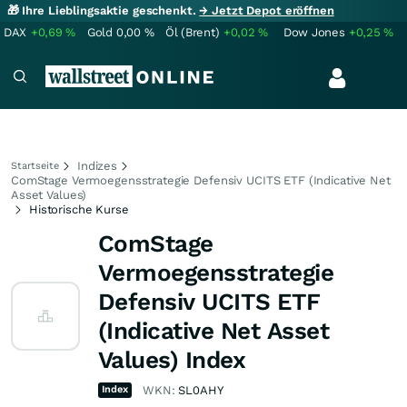
🎁 Ihre Lieblingsaktie geschenkt.
→ Jetzt Depot eröffnen
DAX
+0,69
%
Gold
0,00
%
Öl (Brent)
+0,02
%
Dow Jones
+0,25
%
Indizes
Startseite
ComStage Vermoegensstrategie Defensiv UCITS ETF (Indicative Net
Asset Values)
Historische Kurse
ComStage
Vermoegensstrategie
Defensiv UCITS ETF
(Indicative Net Asset
Values) Index
Index
WKN:
SL0AHY