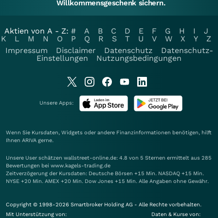
Willkommensgeschenk sichern.
Aktien von A - Z:
#
A
B
C
D
E
F
G
H
I
J
K
L
M
N
O
P
Q
R
S
T
U
V
W
X
Y
Z
Impressum
Disclaimer
Datenschutz
Datenschutz-
Einstellungen
Nutzungsbedingungen
Unsere Apps:
Wenn Sie Kursdaten, Widgets oder andere Finanzinformationen benötigen, hilft
Ihnen
ARIVA
gerne.
Unsere User schätzen wallstreet-online.de: 4.8 von 5 Sternen ermittelt aus 285
Bewertungen bei www.kagels-trading.de
Zeitverzögerung der Kursdaten: Deutsche Börsen +15 Min. NASDAQ +15 Min.
NYSE +20 Min. AMEX +20 Min. Dow Jones +15 Min. Alle Angaben ohne Gewähr.
Copyright © 1998-2026 Smartbroker Holding AG - Alle Rechte vorbehalten.
Mit Unterstützung von:
Daten & Kurse von: