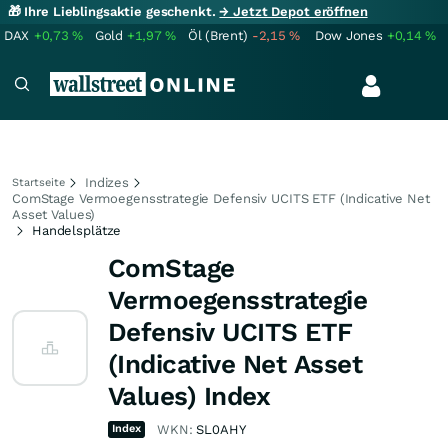
🎁 Ihre Lieblingsaktie geschenkt.
→ Jetzt Depot eröffnen
DAX
+0,73
%
Gold
+1,97
%
Öl (Brent)
-2,15
%
Dow Jones
+0,14
%
Indizes
Startseite
ComStage Vermoegensstrategie Defensiv UCITS ETF (Indicative Net
Asset Values)
Handelsplätze
ComStage
Vermoegensstrategie
Defensiv UCITS ETF
(Indicative Net Asset
Values) Index
Index
WKN:
SL0AHY