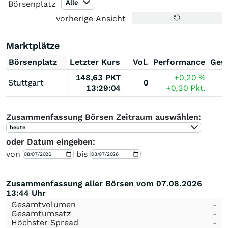
Alle
Börsenplatz
vorherige Ansicht
Marktplätze
Börsenplatz
Letzter Kurs
Vol.
Performance
Ges
148,63
PKT
+0,20
%
Stuttgart
0
13:29:04
+0,30
Pkt.
Zusammenfassung Börsen Zeitraum auswählen:
heute
oder Datum eingeben:
von
bis
Zusammenfassung aller Börsen vom 07.08.2026
13:44 Uhr
Gesamtvolumen
-
Gesamtumsatz
-
Höchster Spread
-