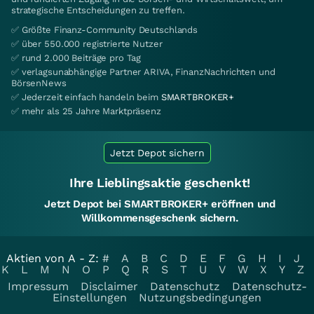
strategische Entscheidungen zu treffen.
✅ Größte Finanz-Community Deutschlands
✅ über 550.000 registrierte Nutzer
✅ rund 2.000 Beiträge pro Tag
✅ verlagsunabhängige Partner ARIVA, FinanzNachrichten und
BörsenNews
✅ Jederzeit einfach handeln beim
SMARTBROKER+
✅ mehr als 25 Jahre Marktpräsenz
Jetzt Depot sichern
Ihre Lieblingsaktie geschenkt!
Jetzt Depot bei SMARTBROKER+ eröffnen und
Willkommensgeschenk sichern.
Aktien von A - Z:
#
A
B
C
D
E
F
G
H
I
J
K
L
M
N
O
P
Q
R
S
T
U
V
W
X
Y
Z
Impressum
Disclaimer
Datenschutz
Datenschutz-
Einstellungen
Nutzungsbedingungen