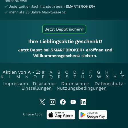
BörsenNews
✅ Jederzeit einfach handeln beim
SMARTBROKER+
✅ mehr als 25 Jahre Marktpräsenz
Jetzt Depot sichern
Ihre Lieblingsaktie geschenkt!
Jetzt Depot bei SMARTBROKER+ eröffnen und
Willkommensgeschenk sichern.
Aktien von A - Z:
#
A
B
C
D
E
F
G
H
I
J
K
L
M
N
O
P
Q
R
S
T
U
V
W
X
Y
Z
Impressum
Disclaimer
Datenschutz
Datenschutz-
Einstellungen
Nutzungsbedingungen
Unsere Apps: