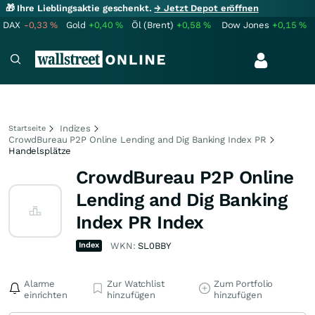
🎁 Ihre Lieblingsaktie geschenkt.
→ Jetzt Depot eröffnen
DAX
-0,33
%
Gold
+0,40
%
Öl (Brent)
+0,58
%
Dow Jones
+0,15
%
Indizes
Startseite
CrowdBureau P2P Online Lending and Dig Banking Index PR
Handelsplätze
CrowdBureau P2P Online
Lending and Dig Banking
Index PR Index
Index
WKN:
SL0BBY
Alarme
Zur Watchlist
Zum Portfolio
einrichten
hinzufügen
hinzufügen