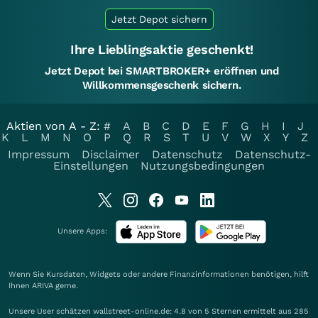
Jetzt Depot sichern
Ihre Lieblingsaktie geschenkt!
Jetzt Depot bei SMARTBROKER+ eröffnen und
Willkommensgeschenk sichern.
Aktien von A - Z:
#
A
B
C
D
E
F
G
H
I
J
K
L
M
N
O
P
Q
R
S
T
U
V
W
X
Y
Z
Impressum
Disclaimer
Datenschutz
Datenschutz-
Einstellungen
Nutzungsbedingungen
Unsere Apps:
Wenn Sie Kursdaten, Widgets oder andere Finanzinformationen benötigen, hilft
Ihnen
ARIVA
gerne.
Unsere User schätzen wallstreet-online.de: 4.8 von 5 Sternen ermittelt aus 285