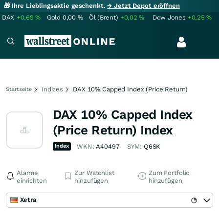
🎁 Ihre Lieblingsaktie geschenkt.
→ Jetzt Depot eröffnen
DAX
+0,69
%
Gold
0,00
%
Öl (Brent)
+0,02
%
Dow Jones
+0,25
%
Indizes
DAX 10% Capped Index (Price Return)
Startseite
DAX 10% Capped Index
(Price Return) Index
Index
WKN:
A40497
SYM:
Q6SK
Alarme
Zur Watchlist
Zum Portfolio
einrichten
hinzufügen
hinzufügen
Xetra