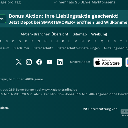
räge pro Tag
✅ mehr als 25 Jahre Marktpräsenz
Bonus Aktion:
Ihre Lieblingsaktie geschenkt!
rn
Jetzt Depot bei SMARTBROKER+ eröffnen und Willkommen
Aktien-Branchen Übersicht
Sitemap
Werbung
A
B
C
D
E
F
G
H
I
J
K
L
M
N
O
P
Q
R
S
T
essum
Disclaimer
Datenschutz
Datenschutz-Einstellungen
Nutzungsbedin
Unsere Apps:
gen, hilft Ihnen
ARIVA
gerne.
elt aus 285 Bewertungen bei www.kagels-trading.de
15 Min. NYSE +20 Min. AMEX +20 Min. Dow Jones +15 Min. Alle Angaben ohne Gewäh
alten.
Mit Unterstützung von: