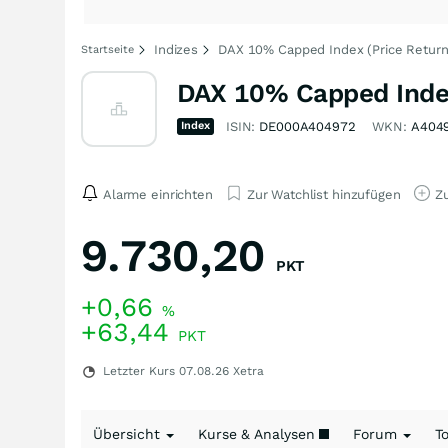
Indizes
DAX 10% Capped Index (Price Return
Startseite
DAX 10% Capped Index
Index
ISIN:
DE000A404972
WKN:
A404
Alarme einrichten
Zur Watchlist hinzufügen
Zu
9.730,20
PKT
+0,66
%
+63,44
PKT
Letzter Kurs
07.08.26
Xetra
Übersicht
Kurse & Analysen
Forum
T