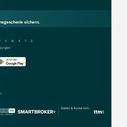
sgeschenk sichern.
U
V
W
X
Y
Z
gungen
r.
Daten & Kurse von: