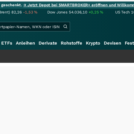
ie geschenkt.
→ Jetzt Depot bei SMARTBROKER+ eröffnen und Willkom
Brent)
82,26
-1,53
%
Dow Jones
54.036,10
+0,25
%
US Tech 1
ETFs
Anleihen
Derivate
Rohstoffe
Krypto
Devisen
Fest