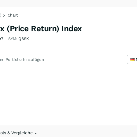
)
Chart
 (Price Return) Index
97
SYM:
Q6SK
m Portfolio hinzufügen
ools & Vergleiche