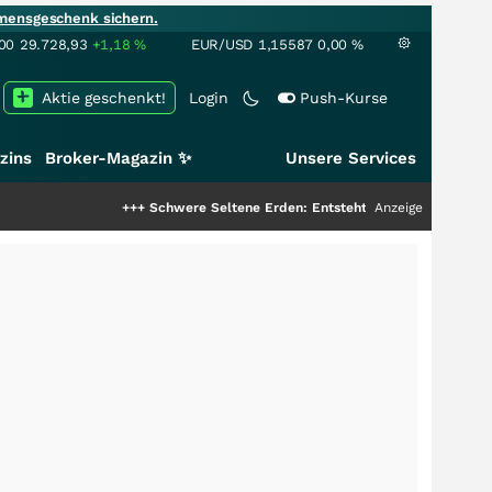
mensgeschenk sichern.
00
29.728,93
+1,18
%
EUR/USD
1,15587
0,00
%
Aktie geschenkt!
Login
Push-Kurse
zins
Broker-Magazin ✨
Unsere Services
+++
Schwere Seltene Erden: Entsteht hier die nächste Milliarde
Anzeige