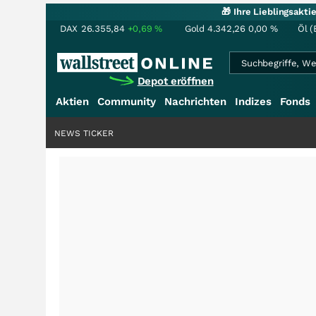
🎁 Ihre Lieblingsakt
DAX
26.355,84
+0,69
%
Gold
4.342,26
0,00
%
Öl (
Depot eröffnen
Aktien
Community
Nachrichten
Indizes
Fonds
NEWS TICKER