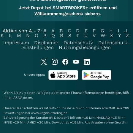
Jetzt Depot bei SMARTBROKER+ eröffnen und
Willkommensgeschenk sichern.
Aktien von A - Z:
#
A
B
C
D
E
F
G
H
I
J
K
L
M
N
O
P
Q
R
S
T
U
V
W
X
Y
Z
Impressum
Disclaimer
Datenschutz
Datenschutz-
Einstellungen
Nutzungsbedingungen
Unsere Apps:
Wenn Sie Kursdaten, Widgets oder andere Finanzinformationen benötigen, hilft
Ihnen
ARIVA
gerne.
Unsere User schätzen wallstreet-online.de: 4.8 von 5 Sternen ermittelt aus 285
Bewertungen bei www.kagels-trading.de
Zeitverzögerung der Kursdaten: Deutsche Börsen +15 Min. NASDAQ +15 Min.
NYSE +20 Min. AMEX +20 Min. Dow Jones +15 Min. Alle Angaben ohne Gewähr.