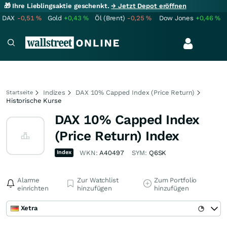
🎁 Ihre Lieblingsaktie geschenkt.
→ Jetzt Depot eröffnen
DAX
-0,51
%
Gold
+0,43
%
Öl (Brent)
-0,25
%
Dow Jones
+0,46
%
Indizes
DAX 10% Capped Index (Price Return)
Startseite
Historische Kurse
DAX 10% Capped Index
(Price Return) Index
Index
WKN:
A40497
SYM:
Q6SK
Alarme
Zur Watchlist
Zum Portfolio
einrichten
hinzufügen
hinzufügen
Xetra