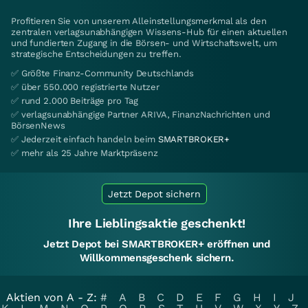
Profitieren Sie von unserem Alleinstellungsmerkmal als den
zentralen verlagsunabhängigen Wissens-Hub für einen aktuellen
und fundierten Zugang in die Börsen- und Wirtschaftswelt, um
strategische Entscheidungen zu treffen.
✅ Größte Finanz-Community Deutschlands
✅ über 550.000 registrierte Nutzer
✅ rund 2.000 Beiträge pro Tag
✅ verlagsunabhängige Partner ARIVA, FinanzNachrichten und
BörsenNews
✅ Jederzeit einfach handeln beim
SMARTBROKER+
✅ mehr als 25 Jahre Marktpräsenz
Jetzt Depot sichern
Ihre Lieblingsaktie geschenkt!
Jetzt Depot bei SMARTBROKER+ eröffnen und
Willkommensgeschenk sichern.
Aktien von A - Z:
#
A
B
C
D
E
F
G
H
I
J