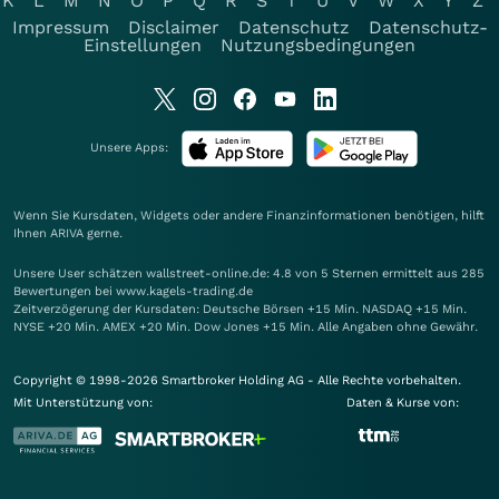
K
L
M
N
O
P
Q
R
S
T
U
V
W
X
Y
Z
Impressum
Disclaimer
Datenschutz
Datenschutz-
Einstellungen
Nutzungsbedingungen
Unsere Apps:
Wenn Sie Kursdaten, Widgets oder andere Finanzinformationen benötigen, hilft
Ihnen
ARIVA
gerne.
Unsere User schätzen wallstreet-online.de: 4.8 von 5 Sternen ermittelt aus 285
Bewertungen bei www.kagels-trading.de
Zeitverzögerung der Kursdaten: Deutsche Börsen +15 Min. NASDAQ +15 Min.
NYSE +20 Min. AMEX +20 Min. Dow Jones +15 Min. Alle Angaben ohne Gewähr.
Copyright © 1998-2026 Smartbroker Holding AG - Alle Rechte vorbehalten.
Mit Unterstützung von:
Daten & Kurse von: