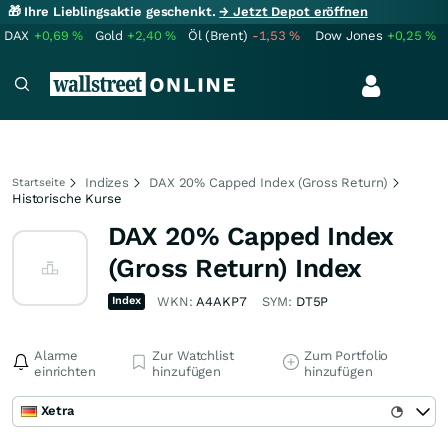
🎁 Ihre Lieblingsaktie geschenkt.
→ Jetzt Depot eröffnen
DAX
+0,69
%
Gold
+2,40
%
Öl (Brent)
-1,53
%
Dow Jones
+0,25
%
Indizes
DAX 20% Capped Index (Gross Return)
Startseite
Historische Kurse
DAX 20% Capped Index
(Gross Return) Index
Index
WKN:
A4AKP7
SYM:
DT5P
Alarme
Zur Watchlist
Zum Portfolio
einrichten
hinzufügen
hinzufügen
Xetra