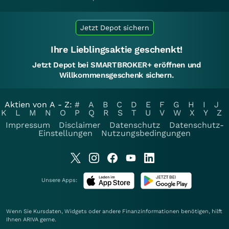
Jetzt Depot sichern
Ihre Lieblingsaktie geschenkt!
Jetzt Depot bei SMARTBROKER+ eröffnen und
Willkommensgeschenk sichern.
Aktien von A - Z:
#
A
B
C
D
E
F
G
H
I
J
K
L
M
N
O
P
Q
R
S
T
U
V
W
X
Y
Z
Impressum
Disclaimer
Datenschutz
Datenschutz-
Einstellungen
Nutzungsbedingungen
Unsere Apps:
Wenn Sie Kursdaten, Widgets oder andere Finanzinformationen benötigen, hilft
Ihnen
ARIVA
gerne.