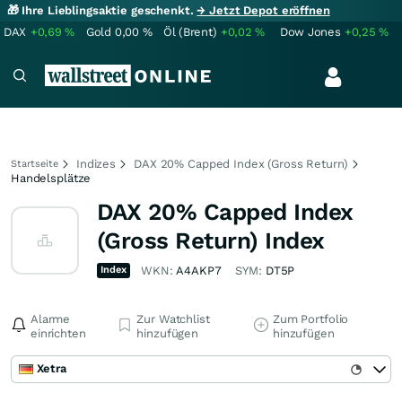
🎁 Ihre Lieblingsaktie geschenkt.
→ Jetzt Depot eröffnen
DAX
+0,69
%
Gold
0,00
%
Öl (Brent)
+0,02
%
Dow Jones
+0,25
%
Indizes
DAX 20% Capped Index (Gross Return)
Startseite
Handelsplätze
DAX 20% Capped Index
(Gross Return) Index
Index
WKN:
A4AKP7
SYM:
DT5P
Alarme
Zur Watchlist
Zum Portfolio
einrichten
hinzufügen
hinzufügen
Xetra