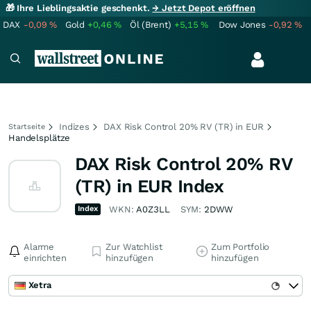
🎁 Ihre Lieblingsaktie geschenkt.
→ Jetzt Depot eröffnen
DAX
-0,09
%
Gold
+0,46
%
Öl (Brent)
+5,15
%
Dow Jones
-0,92
%
Indizes
DAX Risk Control 20% RV (TR) in EUR
Startseite
Handelsplätze
DAX Risk Control 20% RV
(TR) in EUR Index
Index
WKN:
A0Z3LL
SYM:
2DWW
Alarme
Zur Watchlist
Zum Portfolio
einrichten
hinzufügen
hinzufügen
Xetra