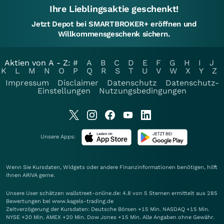
Ihre Lieblingsaktie geschenkt!
Jetzt Depot bei SMARTBROKER+ eröffnen und
Willkommensgeschenk sichern.
Aktien von A - Z:
#
A
B
C
D
E
F
G
H
I
J
K
L
M
N
O
P
Q
R
S
T
U
V
W
X
Y
Z
Impressum
Disclaimer
Datenschutz
Datenschutz-
Einstellungen
Nutzungsbedingungen
Unsere Apps:
Wenn Sie Kursdaten, Widgets oder andere Finanzinformationen benötigen, hilft
Ihnen
ARIVA
gerne.
Unsere User schätzen wallstreet-online.de: 4.8 von 5 Sternen ermittelt aus 285
Bewertungen bei www.kagels-trading.de
Zeitverzögerung der Kursdaten: Deutsche Börsen +15 Min. NASDAQ +15 Min.
NYSE +20 Min. AMEX +20 Min. Dow Jones +15 Min. Alle Angaben ohne Gewähr.