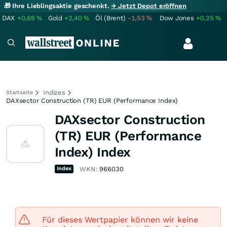
🎁 Ihre Lieblingsaktie geschenkt.
→ Jetzt Depot eröffnen
DAX
+0,69
%
Gold
+2,40
%
Öl (Brent)
-1,53
%
Dow Jones
+0,25
%
Indizes
Startseite
DAXsector Construction (TR) EUR (Performance Index)
DAXsector Construction
(TR) EUR (Performance
Index) Index
Index
WKN:
966030
Für dieses Wertpapier können wir keine