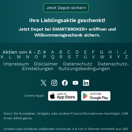
Jetzt Depot sichern
Ihre Lieblingsaktie geschenkt!
Jetzt Depot bei SMARTBROKER+ eröffnen und
Willkommensgeschenk sichern.
Aktien von A - Z:
#
A
B
C
D
E
F
G
H
I
J
K
L
M
N
O
P
Q
R
S
T
U
V
W
X
Y
Z
Impressum
Disclaimer
Datenschutz
Datenschutz-
Einstellungen
Nutzungsbedingungen
Unsere Apps:
Wenn Sie Kursdaten, Widgets oder andere Finanzinformationen benötigen, hilft
Ihnen
ARIVA
gerne.
Unsere User schätzen wallstreet-online.de: 4.8 von 5 Sternen ermittelt aus 285