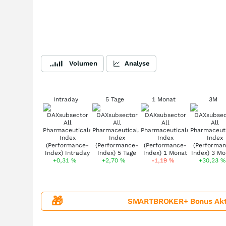
Volumen
Analyse
Intraday
5 Tage
1 Monat
3M
+0,31
%
+2,70
%
-1,19
%
+30,23
%
🎁
SMARTBROKER+ Bonus Aktion