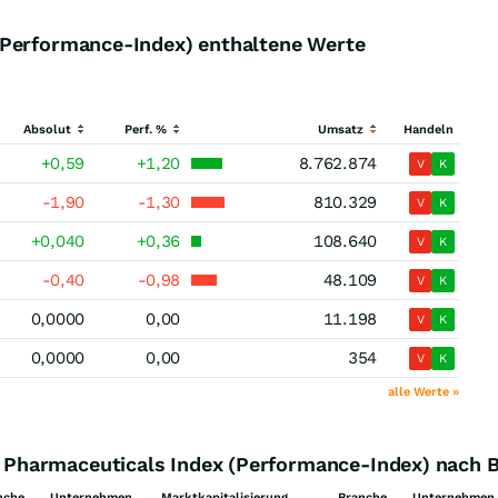
(Performance-Index) enthaltene Werte
Absolut
Perf. %
Umsatz
Handeln
+0,59
+1,20
8.762.874
V
K
-1,90
-1,30
810.329
V
K
+0,040
+0,36
108.640
V
K
-0,40
-0,98
48.109
V
K
0,0000
0,00
11.198
V
K
0,0000
0,00
354
V
K
alle Werte »
Pharmaceuticals Index (Performance-Index) nach 
nche
Unternehmen
Marktkapitalisierung
Branche
Unternehmen