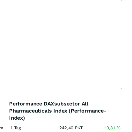
Performance DAXsubsector All
Pharmaceuticals Index (Performance-
Index)
ra
1 Tag
242,40
PKT
+0,31
%