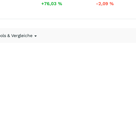
+76,03
%
-2,09
%
ools & Vergleiche