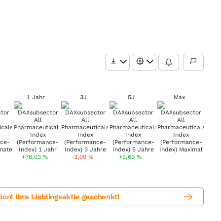
1 Jahr
3J
5J
Max
+76,03
%
-2,09
%
+3,69
%
! Ihre Lieblingsaktie geschenkt!