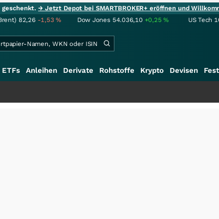
ie geschenkt.
→ Jetzt Depot bei SMARTBROKER+ eröffnen und Willkom
Brent)
82,26
-1,53
%
Dow Jones
54.036,10
+0,25
%
US Tech 1
ETFs
Anleihen
Derivate
Rohstoffe
Krypto
Devisen
Fest
++