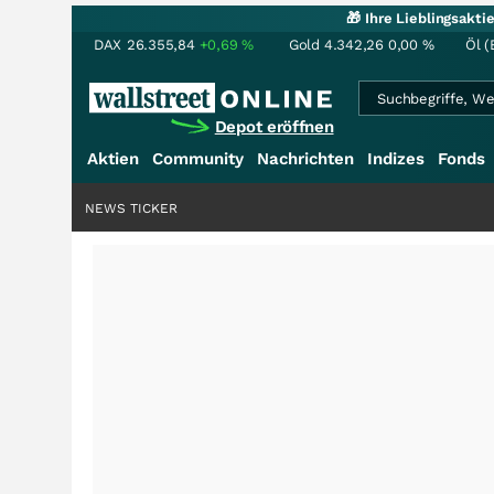
🎁 Ihre Lieblingsakt
DAX
26.355,84
+0,69
%
Gold
4.342,26
0,00
%
Öl (
Depot eröffnen
Aktien
Community
Nachrichten
Indizes
Fonds
NEWS TICKER