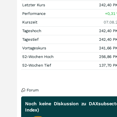
Letzter Kurs
242,40
P
Performance
+0,31
Kurszeit
07.08.
Tageshoch
242,40
P
Tagestief
242,40
P
Vortageskurs
241,66
P
52-Wochen Hoch
256,86
P
52-Wochen Tief
137,70
P
Forum
Noch keine Diskussion zu DAXsubsecto
Index)