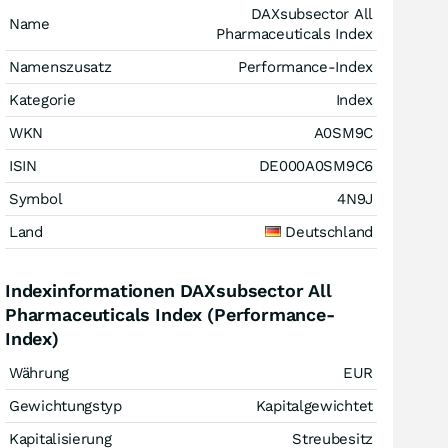
DAXsubsector All
Name
Pharmaceuticals Index
Namenszusatz
Performance-Index
Kategorie
Index
WKN
A0SM9C
ISIN
DE000A0SM9C6
Symbol
4N9J
Land
Deutschland
Indexinformationen DAXsubsector All
Pharmaceuticals Index (Performance-
Index)
Währung
EUR
Gewichtungstyp
Kapitalgewichtet
Kapitalisierung
Streubesitz