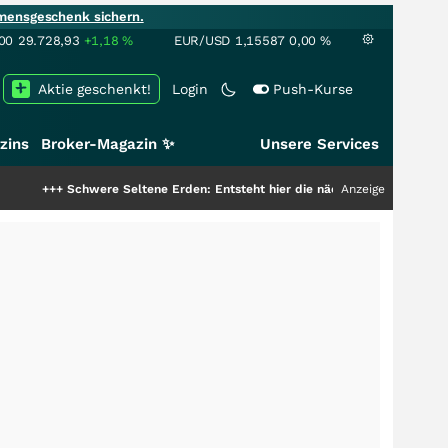
mensgeschenk sichern.
00
29.728,93
+1,18
%
EUR/USD
1,15587
0,00
%
Aktie geschenkt!
Login
Push-Kurse
zins
Broker-Magazin ✨
Unsere Services
+
Schwere Seltene Erden: Entsteht hier die nächste Milliardenstory?
Anzeige
+++