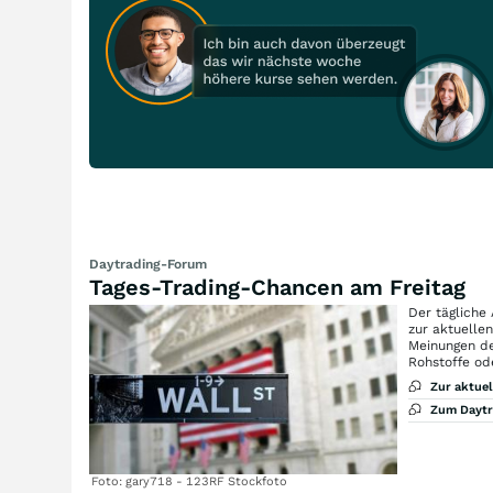
Daytrading-Forum
Tages-Trading-Chancen am Freitag
Der tägliche
zur aktuelle
Meinungen de
Rohstoffe od
Zur aktue
Zum Dayt
Foto: gary718 - 123RF Stockfoto