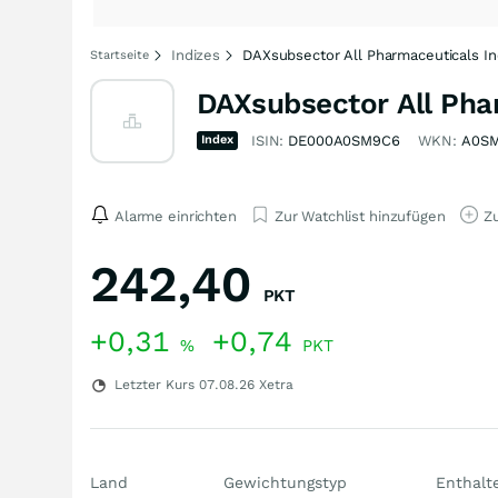
Indizes
DAXsubsector All Pharmaceuticals I
Startseite
DAXsubsector All Pha
Index
ISIN:
DE000A0SM9C6
WKN:
A0S
Alarme einrichten
Zur Watchlist hinzufügen
Zu
242,40
PKT
+0,31
+0,74
%
PKT
Letzter Kurs
07.08.26
Xetra
Land
Gewichtungstyp
Enthalt