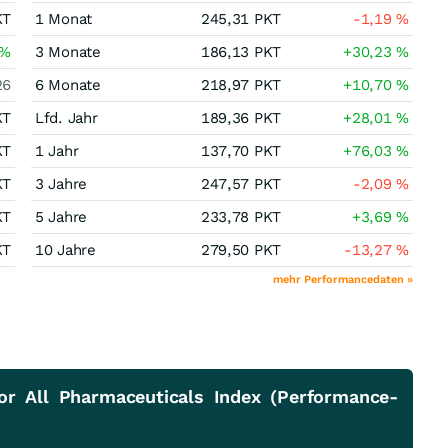
KT
1 Monat
245,31
PKT
-1,19
%
%
3 Monate
186,13
PKT
+30,23
%
26
6 Monate
218,97
PKT
+10,70
%
KT
Lfd. Jahr
189,36
PKT
+28,01
%
KT
1 Jahr
137,70
PKT
+76,03
%
KT
3 Jahre
247,57
PKT
-2,09
%
KT
5 Jahre
233,78
PKT
+3,69
%
KT
10 Jahre
279,50
PKT
-13,27
%
mehr Performancedaten »
r All Pharmaceuticals Index (Performance-