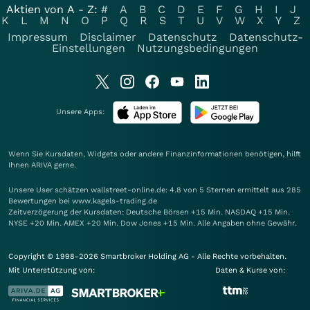
Aktien von A - Z:
#
A
B
C
D
E
F
G
H
I
J
K
L
M
N
O
P
Q
R
S
T
U
V
W
X
Y
Z
Impressum
Disclaimer
Datenschutz
Datenschutz-
Einstellungen
Nutzungsbedingungen
Unsere Apps:
Wenn Sie Kursdaten, Widgets oder andere Finanzinformationen benötigen, hilft
Ihnen
ARIVA
gerne.
Unsere User schätzen wallstreet-online.de: 4.8 von 5 Sternen ermittelt aus 285
Bewertungen bei www.kagels-trading.de
Zeitverzögerung der Kursdaten: Deutsche Börsen +15 Min. NASDAQ +15 Min.
NYSE +20 Min. AMEX +20 Min. Dow Jones +15 Min. Alle Angaben ohne Gewähr.
Copyright © 1998-2026 Smartbroker Holding AG - Alle Rechte vorbehalten.
Mit Unterstützung von:
Daten & Kurse von: