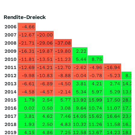
Rendite-Dreieck
2006
-4.66
2007
-12.67
-20.00
2008
-21.71
-29.06
-37.08
2009
-16.31
-19.87
-19.80
2.22
2010
-11.81
-13.51
-11.23
5.44
8.75
2011
-12.69
-14.21
-12.70
-2.62
-4.96
-16.94
2012
-9.98
-10.83
-8.88
-0.04
-0.78
-5.23
8.1
2013
-6.61
-6.89
-4.50
3.81
4.21
2.74
14.2
2014
-4.58
-4.57
-2.14
5.34
5.97
5.29
13.9
2015
1.79
2.54
5.77
13.92
15.99
17.50
28.1
2016
0.02
0.50
3.08
9.64
10.74
11.07
17.7
2017
3.81
4.62
7.46
14.05
15.62
16.64
23.4
2018
1.93
2.50
4.83
10.32
11.26
11.58
16.3
2019
4.15
4.86
7.25
12.58
13.67
14.23
18.8