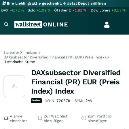
🎁 Ihre Lieblingsaktie geschenkt.
→ Jetzt Depot eröffnen
DAX
+0,72
%
Gold
+1,99
%
Öl (Brent)
-1,81
%
Dow Jones
+0,13
%
Indizes
Startseite
DAXsubsector Diversified Financial (PR) EUR (Preis Index)
Historische Kurse
DAXsubsector Diversified
Financial (PR) EUR (Preis
Index) Index
Index
WKN:
720379
SYM:
I2VA
Alarme
Zur Watchlist
Zum Portfolio
einrichten
hinzufügen
hinzufügen