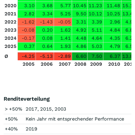
2020
3.10
3.68
5.77
10.45
11.23
11.48
15.1
2021
2.82
3.34
5.25
9.50
10.12
10.25
13.4
2022
-1.62
-1.43
-0.05
3.31
3.39
2.96
4.9
2023
-0.08
0.20
1.62
4.92
5.11
4.84
6.8
2024
-0.17
0.08
1.41
4.48
4.64
4.35
6.2
2025
0.37
0.64
1.93
4.86
5.03
4.79
6.5
Ø
-4.25
-5.13
-2.89
6.60
7.50
6.37
13.8
2005
2006
2007
2008
2009
2010
201
Renditeverteilung
> +50%
2017, 2015, 2003
+50%
Kein Jahr mit entsprechender Performance
+40%
2019