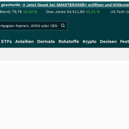
ie geschenkt.
→ Jetzt Depot bei SMARTBROKER+ eröffnen und Willkom
(Brent)
79,78
+0,42
%
Dow Jones
54.511,90
+0,21
%
US Tech 1
ETFs
Anleihen
Derivate
Rohstoffe
Krypto
Devisen
Fest