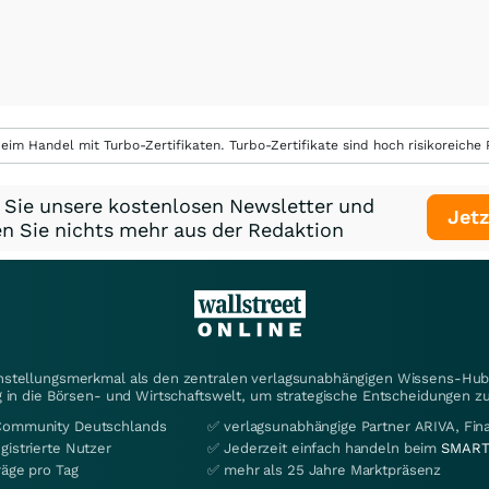
eim Handel mit Turbo-Zertifikaten. Turbo-Zertifikate sind hoch risikoreiche P
 Sie unsere kostenlosen Newsletter und
Jetz
n Sie nichts mehr aus der Redaktion
instellungsmerkmal als den zentralen verlagsunabhängigen Wissens-Hub 
 in die Börsen- und Wirtschaftswelt, um strategische Entscheidungen zu
Community Deutschlands
✅ verlagsunabhängige Partner ARIVA, Fi
gistrierte Nutzer
✅ Jederzeit einfach handeln beim
SMART
räge pro Tag
✅ mehr als 25 Jahre Marktpräsenz