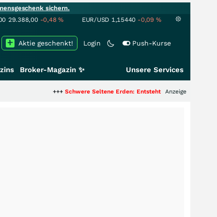
mensgeschenk sichern.
00
29.388,00
-0,48
%
EUR/USD
1,15440
-0,09
%
Aktie geschenkt!
Login
Push-Kurse
zins
Broker-Magazin ✨
Unsere Services
+++
Schwere Seltene Erden: Entsteht hier die nächste Milliarden
Anzeige