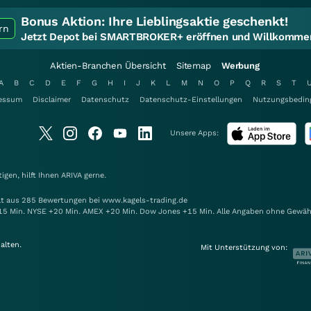
Bonus Aktion:
Ihre Lieblingsaktie geschenkt!
rn
Jetzt Depot bei SMARTBROKER+ eröffnen und Willkommen
Aktien-Branchen Übersicht
Sitemap
Werbung
A
B
C
D
E
F
G
H
I
J
K
L
M
N
O
P
Q
R
S
T
essum
Disclaimer
Datenschutz
Datenschutz-Einstellungen
Nutzungsbedin
Unsere Apps:
gen, hilft Ihnen
ARIVA
gerne.
elt aus 285 Bewertungen bei www.kagels-trading.de
15 Min. NYSE +20 Min. AMEX +20 Min. Dow Jones +15 Min. Alle Angaben ohne Gewäh
alten.
Mit Unterstützung von: