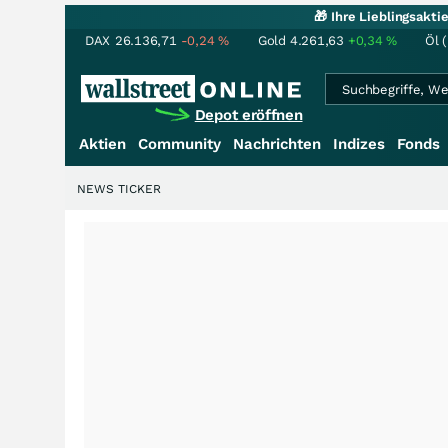
🎁 Ihre Lieblingsakt
DAX
26.136,71
-0,24
%
Gold
4.261,63
+0,34
%
Öl 
Depot eröffnen
Aktien
Community
Nachrichten
Indizes
Fonds
NEWS TICKER