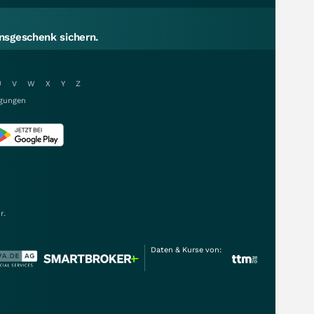
sgeschenk sichern.
U
V
W
X
Y
Z
gungen
r.
Daten & Kurse von: