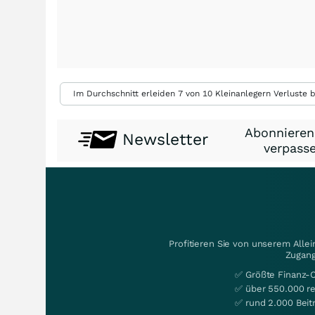
Im Durchschnitt erleiden 7 von 10 Kleinanlegern Verluste b
Abonnieren
Newsletter
verpasse
Profitieren Sie von unserem Alle
Zugang
✅ Größte Finanz-
✅ über 550.000 re
✅ rund 2.000 Beit