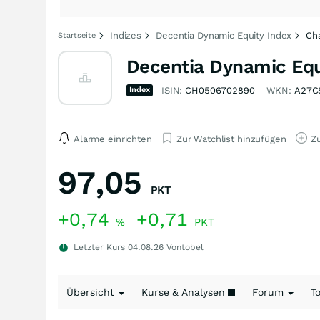
Indizes
Decentia Dynamic Equity Index
Ch
Startseite
Decentia Dynamic Equ
Index
ISIN:
CH0506702890
WKN:
A27C
Alarme einrichten
Zur Watchlist hinzufügen
Zu
97,05
PKT
+0,74
+0,71
%
PKT
Letzter Kurs
04.08.26
Vontobel
Übersicht
Kurse & Analysen
Forum
T