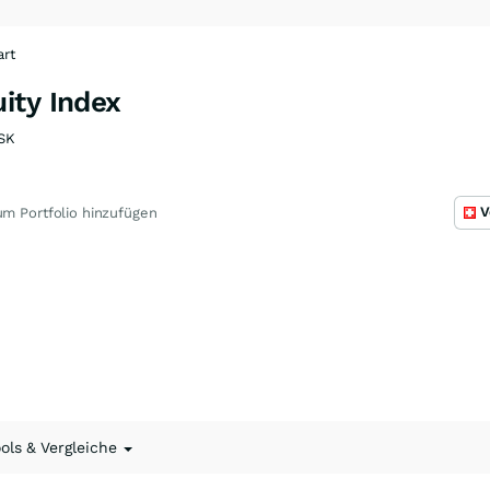
art
ity Index
SK
V
m Portfolio hinzufügen
ools & Vergleiche