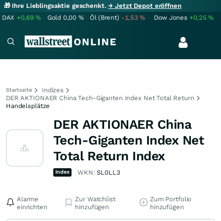
🎁 Ihre Lieblingsaktie geschenkt.
→ Jetzt Depot eröffnen
DAX
+0,69
%
Gold
0,00
%
Öl (Brent)
-1,53
%
Dow Jones
+0,25
%
Indizes
Startseite
DER AKTIONAER China Tech-Giganten Index Net Total Return
Handelsplätze
DER AKTIONAER China
Tech-Giganten Index Net
Total Return Index
Index
WKN:
SL0LL3
Alarme
Zur Watchlist
Zum Portfolio
einrichten
hinzufügen
hinzufügen