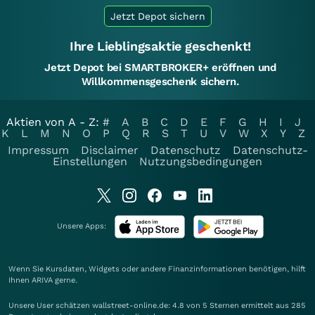
Jetzt Depot sichern
Ihre Lieblingsaktie geschenkt!
Jetzt Depot bei SMARTBROKER+ eröffnen und
Willkommensgeschenk sichern.
Aktien von A - Z:
#
A
B
C
D
E
F
G
H
I
J
K
L
M
N
O
P
Q
R
S
T
U
V
W
X
Y
Z
Impressum
Disclaimer
Datenschutz
Datenschutz-
Einstellungen
Nutzungsbedingungen
Unsere Apps:
Wenn Sie Kursdaten, Widgets oder andere Finanzinformationen benötigen, hilft
Ihnen
ARIVA
gerne.
Unsere User schätzen wallstreet-online.de: 4.8 von 5 Sternen ermittelt aus 285