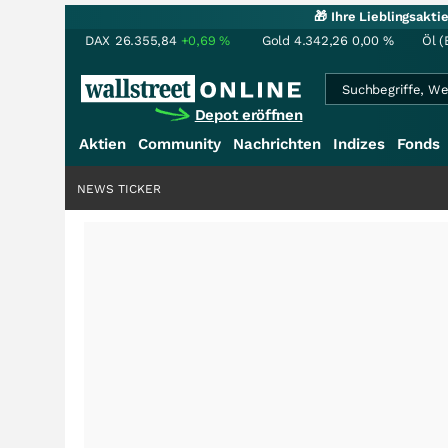
🎁 Ihre Lieblingsakt
DAX
26.355,84
+0,69
%
Gold
4.342,26
0,00
%
Öl (
Depot eröffnen
Aktien
Community
Nachrichten
Indizes
Fonds
NEWS TICKER