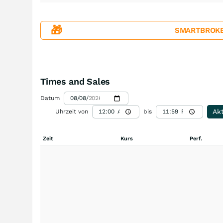
🎁
SMARTBROKER+
Times and Sales
Datum
Akt
Uhrzeit von
bis
Zeit
Kurs
Perf.