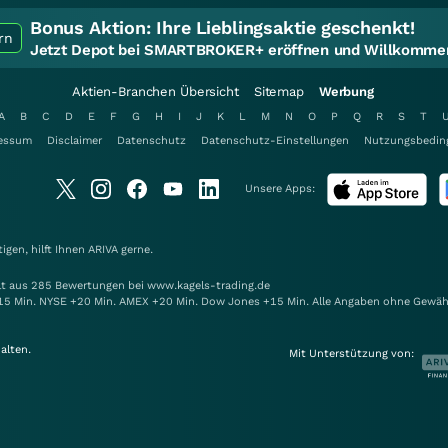
Bonus Aktion:
Ihre Lieblingsaktie geschenkt!
rn
Jetzt Depot bei SMARTBROKER+ eröffnen und Willkommen
Aktien-Branchen Übersicht
Sitemap
Werbung
A
B
C
D
E
F
G
H
I
J
K
L
M
N
O
P
Q
R
S
T
essum
Disclaimer
Datenschutz
Datenschutz-Einstellungen
Nutzungsbedin
Unsere Apps:
gen, hilft Ihnen
ARIVA
gerne.
elt aus 285 Bewertungen bei www.kagels-trading.de
15 Min. NYSE +20 Min. AMEX +20 Min. Dow Jones +15 Min. Alle Angaben ohne Gewäh
alten.
Mit Unterstützung von: