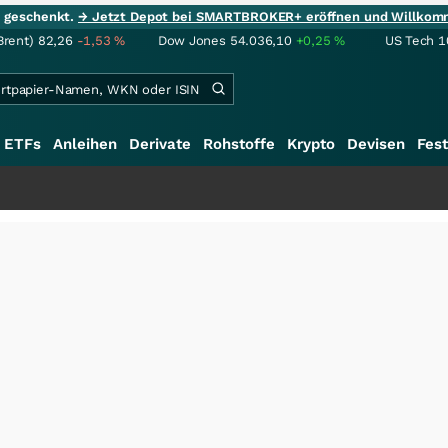
ie geschenkt.
→ Jetzt Depot bei SMARTBROKER+ eröffnen und Willkom
Brent)
82,26
-1,53
%
Dow Jones
54.036,10
+0,25
%
US Tech 1
ETFs
Anleihen
Derivate
Rohstoffe
Krypto
Devisen
Fest