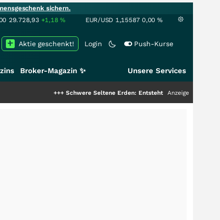
mensgeschenk sichern.
00
29.728,93
+1,18
%
EUR/USD
1,15587
0,00
%
Aktie geschenkt!
Login
Push-Kurse
zins
Broker-Magazin ✨
Unsere Services
+++
Schwere Seltene Erden: Entsteht hier die nächste Milliarde
Anzeige