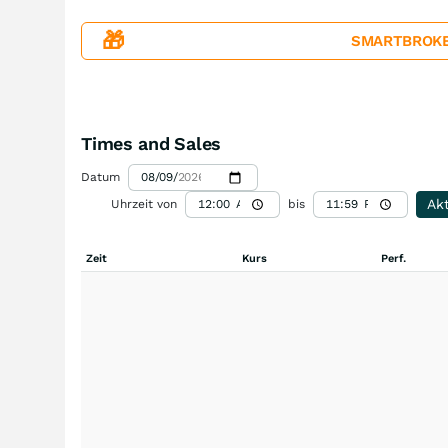
🎁
SMARTBROKER+
Times and Sales
Datum
Akt
Uhrzeit von
bis
Zeit
Kurs
Perf.