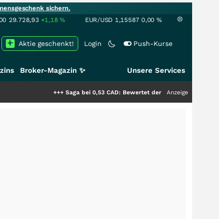
mensgeschenk sichern.
00
29.728,93
+1,18
%
EUR/USD
1,15587
0,00
%
Aktie geschenkt!
Login
Push-Kurse
zins
Broker-Magazin ✨
Unsere Services
+++
Saga bei 0,53 CAD: Bewertet der Markt noch immer nur die
Anzeige