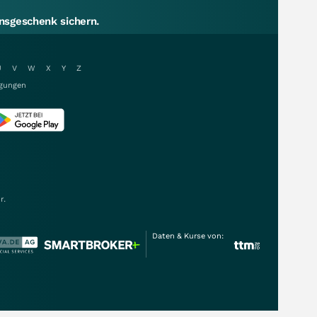
sgeschenk sichern.
U
V
W
X
Y
Z
gungen
r.
Daten & Kurse von: