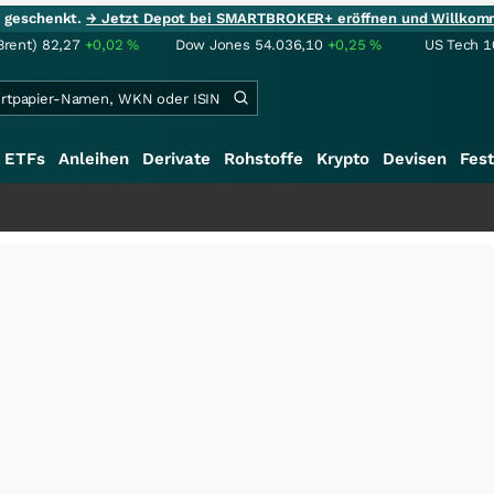
ie geschenkt.
→ Jetzt Depot bei SMARTBROKER+ eröffnen und Willkom
Brent)
82,27
+0,02
%
Dow Jones
54.036,10
+0,25
%
US Tech 1
ETFs
Anleihen
Derivate
Rohstoffe
Krypto
Devisen
Fest