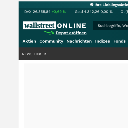
🎁 Ihre Lieblingsakt
DAX
26.355,84
+0,69
%
Gold
4.342,26
0,00
%
Öl (
Depot eröffnen
Aktien
Community
Nachrichten
Indizes
Fonds
NEWS TICKER