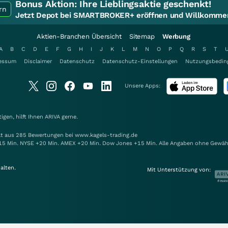
Bonus Aktion:
Ihre Lieblingsaktie geschenkt!
rn
Jetzt Depot bei SMARTBROKER+ eröffnen und Willkommen
Aktien-Branchen Übersicht
Sitemap
Werbung
A
B
C
D
E
F
G
H
I
J
K
L
M
N
O
P
Q
R
S
T
essum
Disclaimer
Datenschutz
Datenschutz-Einstellungen
Nutzungsbedin
Unsere Apps:
gen, hilft Ihnen
ARIVA
gerne.
elt aus 285 Bewertungen bei www.kagels-trading.de
15 Min. NYSE +20 Min. AMEX +20 Min. Dow Jones +15 Min. Alle Angaben ohne Gewäh
alten.
Mit Unterstützung von: