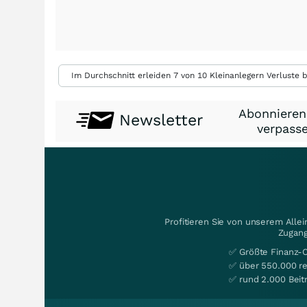
Im Durchschnitt erleiden 7 von 10 Kleinanlegern Verluste b
Abonnieren
Newsletter
verpasse
Profitieren Sie von unserem Alle
Zugang
✅ Größte Finanz-
✅ über 550.000 re
✅ rund 2.000 Beit