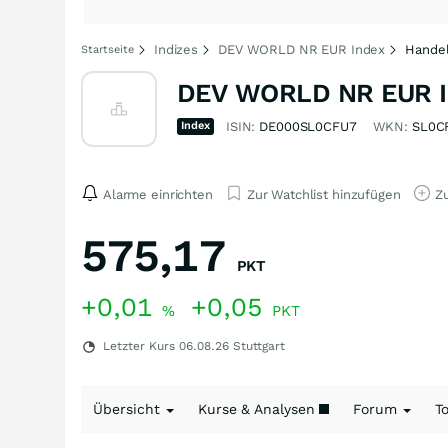
Indizes
DEV WORLD NR EUR Index
Handel
Startseite
DEV WORLD NR EUR I
Index
ISIN:
DE000SL0CFU7
WKN:
SL0C
Alarme einrichten
Zur Watchlist hinzufügen
Zu
575,17
PKT
+0,01
+0,05
%
PKT
Letzter Kurs
06.08.26
Stuttgart
Übersicht
Kurse & Analysen
Forum
T