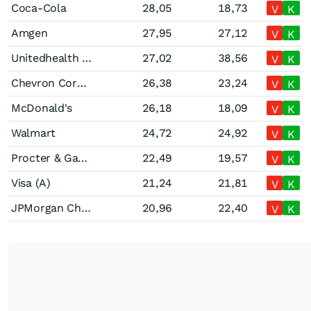
Coca-Cola
28,05
18,73
V
K
Amgen
27,95
27,12
V
K
Unitedhealth Group
27,02
38,56
V
K
Chevron Corporation
26,38
23,24
V
K
McDonald's
26,18
18,09
V
K
Walmart
24,72
24,92
V
K
Procter & Gamble
22,49
19,57
V
K
Visa (A)
21,24
21,81
V
K
JPMorgan Chase
20,96
22,40
V
K