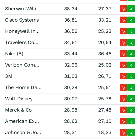
Sherwin-Williams
38,34
27,37
V
K
Cisco Systems
36,81
33,21
V
K
Honeywell International
36,56
25,23
V
K
Travelers Companies
34,61
20,54
V
K
Nike (B)
33,44
36,46
V
K
Verizon Communications
32,96
25,02
V
K
3M
31,03
26,71
V
K
The Home Depot
30,28
25,51
V
K
Walt Disney
30,07
25,78
V
K
Merck & Co
28,98
27,48
V
K
American Express
28,62
27,10
V
K
Johnson & Johnson
28,31
18,33
V
K