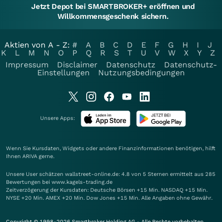
Jetzt Depot bei SMARTBROKER+ eröffnen und
Willkommensgeschenk sichern.
Aktien von A - Z:
#
A
B
C
D
E
F
G
H
I
J
K
L
M
N
O
P
Q
R
S
T
U
V
W
X
Y
Z
Impressum
Disclaimer
Datenschutz
Datenschutz-
Einstellungen
Nutzungsbedingungen
Unsere Apps:
Wenn Sie Kursdaten, Widgets oder andere Finanzinformationen benötigen, hilft
Ihnen
ARIVA
gerne.
Unsere User schätzen wallstreet-online.de: 4.8 von 5 Sternen ermittelt aus 285
Bewertungen bei www.kagels-trading.de
Zeitverzögerung der Kursdaten: Deutsche Börsen +15 Min. NASDAQ +15 Min.
NYSE +20 Min. AMEX +20 Min. Dow Jones +15 Min. Alle Angaben ohne Gewähr.
Copyright © 1998-2026 Smartbroker Holding AG - Alle Rechte vorbehalten.