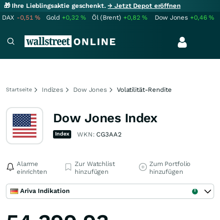
🎁 Ihre Lieblingsaktie geschenkt.
→ Jetzt Depot eröffnen
DAX
-0,51
%
Gold
+0,32
%
Öl (Brent)
+0,82
%
Dow Jones
+0,46
%
Indizes
Dow Jones
Volatilität-Rendite
Startseite
Dow Jones Index
Index
WKN:
CG3AA2
Alarme
Zur Watchlist
Zum Portfolio
einrichten
hinzufügen
hinzufügen
Ariva Indikation