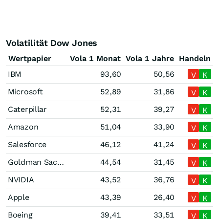
Volatilität Dow Jones
Wertpapier
Vola 1 Monat
Vola 1 Jahre
Handeln
IBM
93,60
50,56
V
K
Microsoft
52,89
31,86
V
K
Caterpillar
52,31
39,27
V
K
Amazon
51,04
33,90
V
K
Salesforce
46,12
41,24
V
K
Goldman Sachs Group
44,54
31,45
V
K
NVIDIA
43,52
36,76
V
K
Apple
43,39
26,40
V
K
Boeing
39,41
33,51
V
K