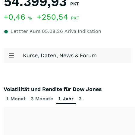
54.399,93
PKT
+0,46
+250,54
%
PKT
Letzter Kurs
05.08.26
Ariva Indikation
Kurse, Daten, News & Forum
Volatilität und Rendite für Dow Jones
1 Monat
3 Monate
1 Jahr
3 Jahre
5 Jahre