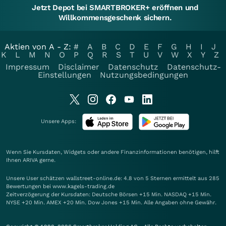
Jetzt Depot bei SMARTBROKER+ eröffnen und
Willkommensgeschenk sichern.
Aktien von A - Z:
#
A
B
C
D
E
F
G
H
I
J
K
L
M
N
O
P
Q
R
S
T
U
V
W
X
Y
Z
Impressum
Disclaimer
Datenschutz
Datenschutz-
Einstellungen
Nutzungsbedingungen
Unsere Apps:
Wenn Sie Kursdaten, Widgets oder andere Finanzinformationen benötigen, hilft
Ihnen
ARIVA
gerne.
Unsere User schätzen wallstreet-online.de: 4.8 von 5 Sternen ermittelt aus 285
Bewertungen bei www.kagels-trading.de
Zeitverzögerung der Kursdaten: Deutsche Börsen +15 Min. NASDAQ +15 Min.
NYSE +20 Min. AMEX +20 Min. Dow Jones +15 Min. Alle Angaben ohne Gewähr.