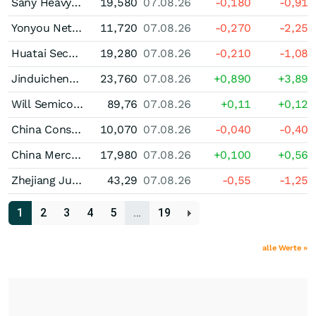
Sany Heavy Industry (A)
19,580
07.08.26
-0,180
-0,91
Yonyou Network Technology (A)
11,720
07.08.26
-0,270
-2,25
Huatai Securities Shs(A)
19,280
07.08.26
-0,210
-1,08
Jinduicheng Molybdenum Shs(A)
23,760
07.08.26
+0,890
+3,89
Will Semiconductor Shanghai Registered (A)
89,76
07.08.26
+0,11
+0,12
China Construction Bank Shs(A)
10,070
07.08.26
-0,040
-0,40
China Merchants Energy Shipping (A)
17,980
07.08.26
+0,100
+0,56
Zhejiang Juhua (A)
43,29
07.08.26
-0,55
-1,25
1
2
3
4
5
…
19
alle Werte »