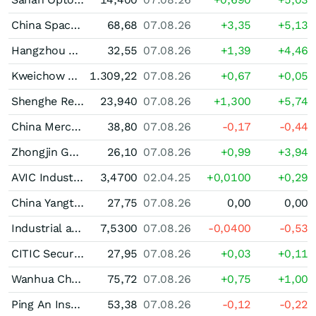
China Spacesat (A)
68,68
07.08.26
+3,35
+5,13
Hangzhou Silan Microelectronics (A)
32,55
07.08.26
+1,39
+4,46
Kweichow Moutai Registered (A)
1.309,22
07.08.26
+0,67
+0,05
Shenghe Resources Holding (A)
23,940
07.08.26
+1,300
+5,74
China Merchants Bank (A)
38,80
07.08.26
-0,17
-0,44
Zhongjin Gold (A)
26,10
07.08.26
+0,99
+3,94
AVIC Industry-Finance Holdings Ltd. Registered (A)
3,4700
02.04.25
+0,0100
+0,29
China Yangtze Power (A)
27,75
07.08.26
0,00
0,00
Industrial and Commercial Bank of China (A)
7,5300
07.08.26
-0,0400
-0,53
CITIC Securities (A)
27,95
07.08.26
+0,03
+0,11
Wanhua Chemical Group (A)
75,72
07.08.26
+0,75
+1,00
Ping An Insurance (Group) Company of China Registered (A)
53,38
07.08.26
-0,12
-0,22