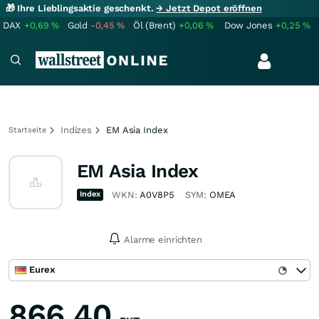
🎁 Ihre Lieblingsaktie geschenkt.
→ Jetzt Depot eröffnen
DAX
+0,69
%
Gold
-0,45
%
Öl (Brent)
+0,06
%
Dow Jones
+0,25
%
Indizes
EM Asia Index
Startseite
EM Asia Index
Index
WKN:
A0V8P5
SYM:
OMEA
Alarme einrichten
Eurex
866,40