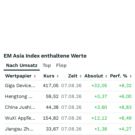
EM Asia Index enthaltene Werte
Nach Umsatz
Top
Flop
Wertpapier
Kurs
Zeit
Absolut
Perf. %
Giga Device Semiconductor Registered (A)
417,05
07.08.26
+32,05
+8,32
Hengtong Optic-electric (A)
59,52
07.08.26
+3,37
+6,00
China Jushi (A)
44,38
07.08.26
+3,60
+8,83
WuXi AppTec Ltd. Registered (A)
154,82
07.08.26
+12,12
+8,49
Jiangsu Zhongtian Technology (A)
33,67
07.08.26
+1,38
+4,27