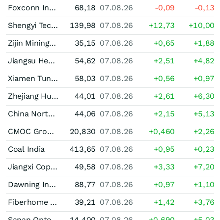
Foxconn Industrial Internet Ltd. Registered (A)
68,18
07.08.26
-0,09
-0,13
Shengyi Technology Shs(A)
139,98
07.08.26
+12,73
+10,00
Zijin Mining Group Shs(A)
35,15
07.08.26
+0,65
+1,88
Jiangsu Hengrui Pharmaceuticals Ltd. Registered (A)
54,62
07.08.26
+2,51
+4,82
Xiamen Tungsten (A)
58,03
07.08.26
+0,56
+0,97
Zhejiang Huayou Cobalt (A)
44,01
07.08.26
+2,61
+6,30
China Northern Rare Earth (Group) High-Tech (A)
44,06
07.08.26
+2,15
+5,13
CMOC Group Limited Registered (A)
20,830
07.08.26
+0,460
+2,26
Coal India
413,65
07.08.26
+0,95
+0,23
Jiangxi Copper (A)
49,58
07.08.26
+3,33
+7,20
Dawning Information Industry (A)
88,77
07.08.26
+0,97
+1,10
Fiberhome Telecommunication Technologies (A)
39,21
07.08.26
+1,42
+3,76
Sanan Optoelectronics (A)
14,400
07.08.26
+0,690
+5,03