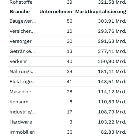
Rohstoffe
39
321,58 Mrd.
Branche
Unternehmen
Marktkapitalisierung
Baugewerbe
56
303,91 Mrd.
Versicherungen
10
293,76 Mrd.
Versorger
30
291,63 Mrd.
Getränke/Tabak
13
277,41 Mrd.
Verkehr
40
250,90 Mrd.
Nahrungsmittel
39
181,41 Mrd.
Elektrogeräte
41
148,51 Mrd.
Maschinenbau
28
114,12 Mrd.
Konsum
8
110,83 Mrd.
Industrie/Mischkonzerne
17
108,79 Mrd.
Hardware
3
103,22 Mrd.
Immobilien
36
82,83 Mrd.