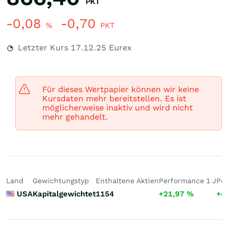
PKT
-0,08
-0,70
%
PKT
Letzter Kurs
17.12.25
Eurex
Für dieses Wertpapier können wir keine
Kursdaten mehr bereitstellen. Es ist
möglicherweise inaktiv und wird nicht
mehr gehandelt.
Land
Gewichtungstyp
Enthaltene Aktien
Performance 1 J
Per
USA
Kapitalgewichtet
1154
+21,97
%
+4