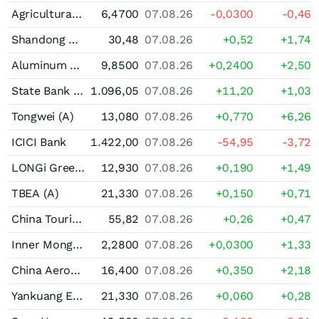
Agricultural Bank of China Shs(A)
6,4700
07.08.26
-0,0300
-0,46
Shandong Gold Mining (A)
30,48
07.08.26
+0,52
+1,74
Aluminum of China (A)
9,8500
07.08.26
+0,2400
+2,50
State Bank of India
1.096,05
07.08.26
+11,20
+1,03
Tongwei (A)
13,080
07.08.26
+0,770
+6,26
ICICI Bank
1.422,00
07.08.26
-54,95
-3,72
LONGi Green Energy Technology Registered (A)
12,930
07.08.26
+0,190
+1,49
TBEA (A)
21,330
07.08.26
+0,150
+0,71
China Tourism Group Duty Free Limited Registered (A)
55,82
07.08.26
+0,26
+0,47
Inner Mongolia Baotou Steel Union (A)
2,2800
07.08.26
+0,0300
+1,33
China Aerospace Times Electronics (A)
16,400
07.08.26
+0,350
+2,18
Yankuang Energy Group Company Limited Registered (A)
21,330
07.08.26
+0,060
+0,28