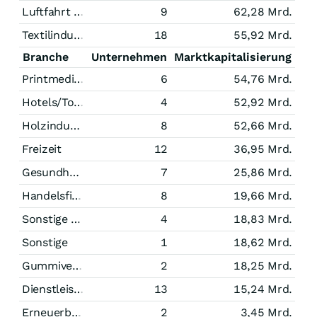
Luftfahrt und Raumfahrt
9
62,28 Mrd.
Textilindustrie
18
55,92 Mrd.
Branche
Unternehmen
Marktkapitalisierung
Printmedien
6
54,76 Mrd.
Hotels/Tourismus
4
52,92 Mrd.
Holzindustrie
8
52,66 Mrd.
Freizeit
12
36,95 Mrd.
Gesundheitswesen
7
25,86 Mrd.
Handelsfirmen
8
19,66 Mrd.
Sonstige Technologie
4
18,83 Mrd.
Sonstige
1
18,62 Mrd.
Gummiverarbeitung
2
18,25 Mrd.
Dienstleistungen
13
15,24 Mrd.
Erneuerbare Energien
2
3,45 Mrd.