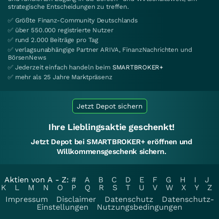
strategische Entscheidungen zu treffen.
✅ Größte Finanz-Community Deutschlands
✅ über 550.000 registrierte Nutzer
✅ rund 2.000 Beiträge pro Tag
✅ verlagsunabhängige Partner ARIVA, FinanzNachrichten und
BörsenNews
✅ Jederzeit einfach handeln beim
SMARTBROKER+
✅ mehr als 25 Jahre Marktpräsenz
Jetzt Depot sichern
Ihre Lieblingsaktie geschenkt!
Jetzt Depot bei SMARTBROKER+ eröffnen und
Willkommensgeschenk sichern.
Aktien von A - Z:
#
A
B
C
D
E
F
G
H
I
J
K
L
M
N
O
P
Q
R
S
T
U
V
W
X
Y
Z
Impressum
Disclaimer
Datenschutz
Datenschutz-
Einstellungen
Nutzungsbedingungen