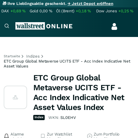
🎁 Ihre Lieblingsaktie geschenkt.
→ Jetzt Depot eröffnen
DAX
+0,69
%
Gold
0,00
%
Öl (Brent)
+0,18
%
Dow Jones
+0,25
%
Indizes
Startseite
ETC Group Global Metaverse UCITS ETF - Acc Index Indicative Net
Asset Values
ETC Group Global
Metaverse UCITS ETF -
Acc Index Indicative Net
Asset Values Index
Index
WKN:
SL0EHV
Alarme
Zur Watchlist
Zum Portfolio