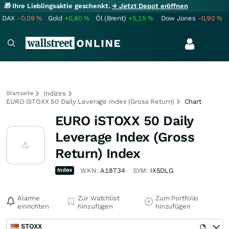
🎁 Ihre Lieblingsaktie geschenkt.
→ Jetzt Depot eröffnen
DAX
-0,09
%
Gold
+0,60
%
Öl (Brent)
+5,15
%
Dow Jones
-0,92
%
Indizes
Startseite
EURO iSTOXX 50 Daily Leverage Index (Gross Return)
Chart
EURO iSTOXX 50 Daily
Leverage Index (Gross
Return) Index
Index
WKN:
A18T34
SYM:
IX5DLG
Alarme
Zur Watchlist
Zum Portfolio
einrichten
hinzufügen
hinzufügen
STOXX