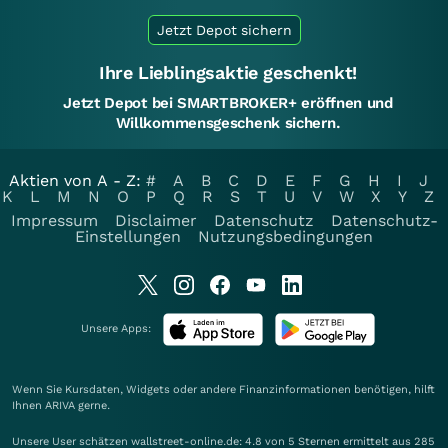
Jetzt Depot sichern
Ihre Lieblingsaktie geschenkt!
Jetzt Depot bei SMARTBROKER+ eröffnen und
Willkommensgeschenk sichern.
Aktien von A - Z:
#
A
B
C
D
E
F
G
H
I
J
K
L
M
N
O
P
Q
R
S
T
U
V
W
X
Y
Z
Impressum
Disclaimer
Datenschutz
Datenschutz-
Einstellungen
Nutzungsbedingungen
Unsere Apps:
Wenn Sie Kursdaten, Widgets oder andere Finanzinformationen benötigen, hilft
Ihnen
ARIVA
gerne.
Unsere User schätzen wallstreet-online.de: 4.8 von 5 Sternen ermittelt aus 285