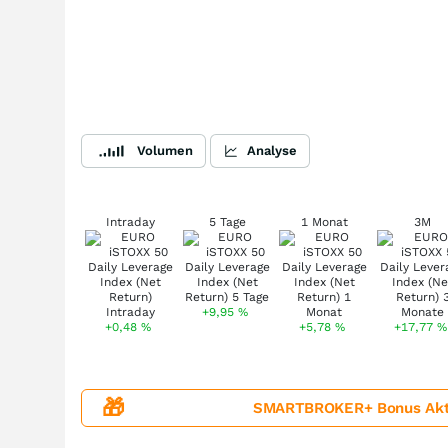
Volumen
Analyse
Intraday
5 Tage
1 Monat
3M
+9,95
%
+0,48
%
+5,78
%
+17,77
%
🎁
SMARTBROKER+ Bonus Aktion