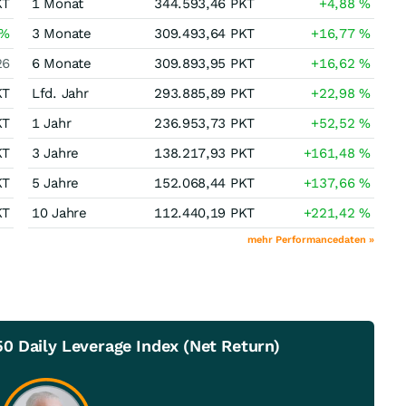
KT
1 Monat
344.593,46
PKT
+4,88
%
%
3 Monate
309.493,64
PKT
+16,77
%
26
6 Monate
309.893,95
PKT
+16,62
%
KT
Lfd. Jahr
293.885,89
PKT
+22,98
%
KT
1 Jahr
236.953,73
PKT
+52,52
%
KT
3 Jahre
138.217,93
PKT
+161,48
%
KT
5 Jahre
152.068,44
PKT
+137,66
%
KT
10 Jahre
112.440,19
PKT
+221,42
%
mehr Performancedaten »
0 Daily Leverage Index (Net Return)