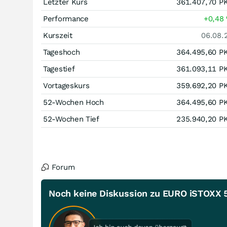
Letzter Kurs
361.407,70
P
Performance
+0,48
Kurszeit
06.08.
Tageshoch
364.495,60
P
Tagestief
361.093,11
P
Vortageskurs
359.692,20
P
52-Wochen Hoch
364.495,60
P
52-Wochen Tief
235.940,20
P
Forum
Noch keine Diskussion zu EURO iSTOXX 5