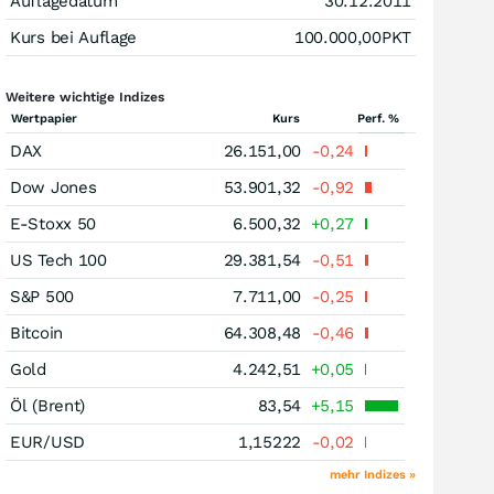
Auflagedatum
30.12.2011
Kurs bei Auflage
100.000,00
PKT
Weitere wichtige Indizes
Wertpapier
Kurs
Perf. %
DAX
26.151,00
-0,24
Dow Jones
53.901,32
-0,92
E-Stoxx 50
6.500,32
+0,27
US Tech 100
29.381,54
-0,51
S&P 500
7.711,00
-0,25
Bitcoin
64.308,48
-0,46
Gold
4.242,51
+0,05
Öl (Brent)
83,54
+5,15
EUR/USD
1,15222
-0,02
mehr Indizes »