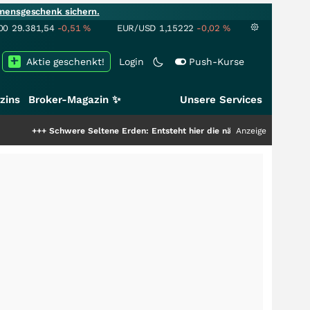
mensgeschenk sichern.
00
29.381,54
-0,51
%
EUR/USD
1,15222
-0,02
%
Aktie geschenkt!
Login
Push-Kurse
zins
Broker-Magazin ✨
Unsere Services
chwere Seltene Erden: Entsteht hier die nächste Milliardenstory?
Anzeige
+++