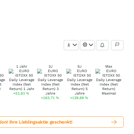
1 Jahr
3J
5J
Max
+53,83
%
+163,71
%
+139,69
%
! Ihre Lieblingsaktie geschenkt!