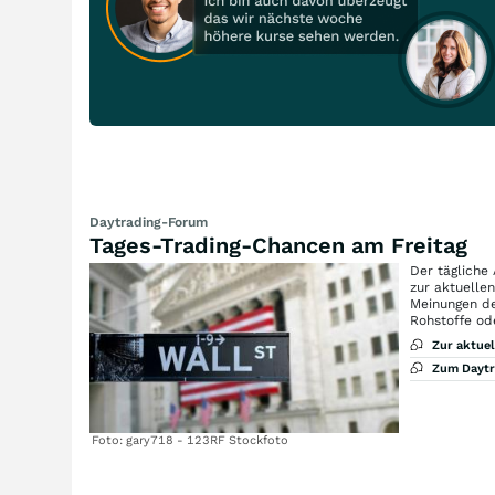
Daytrading-Forum
Tages-Trading-Chancen am Freitag
Der tägliche
zur aktuelle
Meinungen de
Rohstoffe od
Zur aktue
Zum Dayt
Foto: gary718 - 123RF Stockfoto