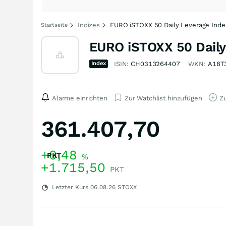
Indizes
EURO iSTOXX 50 Daily Leverage Inde
Startseite
EURO iSTOXX 50 Daily
Index
ISIN:
CH0313264407
WKN:
A18T
Alarme einrichten
Zur Watchlist hinzufügen
Zu
361.407,70
+0,48
PKT
%
+1.715,50
PKT
Letzter Kurs
06.08.26
STOXX