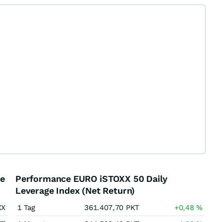
ge
Performance EURO iSTOXX 50 Daily
Leverage Index (Net Return)
XX
1 Tag
361.407,70
PKT
+0,48
%