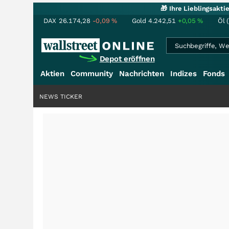
🎁 Ihre Lieblingsakt
DAX
26.174,28
-0,09
%
Gold
4.242,51
+0,05
%
Öl 
Depot eröffnen
Aktien
Community
Nachrichten
Indizes
Fonds
NEWS TICKER