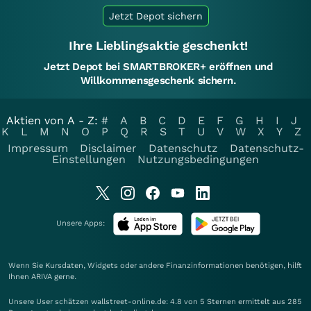
Jetzt Depot sichern
Ihre Lieblingsaktie geschenkt!
Jetzt Depot bei SMARTBROKER+ eröffnen und
Willkommensgeschenk sichern.
Aktien von A - Z:
#
A
B
C
D
E
F
G
H
I
J
K
L
M
N
O
P
Q
R
S
T
U
V
W
X
Y
Z
Impressum
Disclaimer
Datenschutz
Datenschutz-
Einstellungen
Nutzungsbedingungen
Unsere Apps:
Wenn Sie Kursdaten, Widgets oder andere Finanzinformationen benötigen, hilft
Ihnen
ARIVA
gerne.
Unsere User schätzen wallstreet-online.de: 4.8 von 5 Sternen ermittelt aus 285