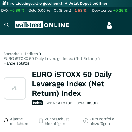
🎁 Ihre Lieblingsaktie geschenkt.
→ Jetzt Depot eröffnen
DAX
+0,69
%
Gold
0,00
%
Öl (Brent)
-1,53
%
Dow Jones
+0,25
%
Indizes
Startseite
EURO iSTOXX 50 Daily Leverage Index (Net Return)
Handelsplätze
EURO iSTOXX 50 Daily
Leverage Index (Net
Return) Index
Index
WKN:
A18T36
SYM:
IX5UDL
Alarme
Zur Watchlist
Zum Portfolio
einrichten
hinzufügen
hinzufügen