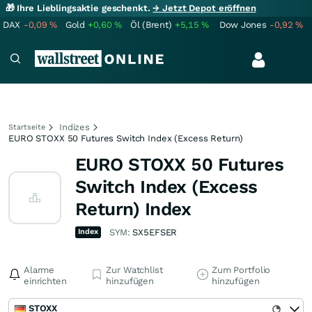
🎁 Ihre Lieblingsaktie geschenkt.
→ Jetzt Depot eröffnen
DAX
-0,09
%
Gold
+0,60
%
Öl (Brent)
+5,15
%
Dow Jones
-0,92
%
Indizes
Startseite
EURO STOXX 50 Futures Switch Index (Excess Return)
EURO STOXX 50 Futures
Switch Index (Excess
Return) Index
Index
SYM:
SX5EFSER
Alarme
Zur Watchlist
Zum Portfolio
einrichten
hinzufügen
hinzufügen
STOXX