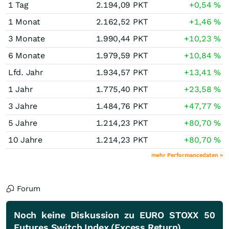
1 Tag
2.194,09
PKT
+0,54
%
1 Monat
2.162,52
PKT
+1,46
%
3 Monate
1.990,44
PKT
+10,23
%
6 Monate
1.979,59
PKT
+10,84
%
Lfd. Jahr
1.934,57
PKT
+13,41
%
1 Jahr
1.775,40
PKT
+23,58
%
3 Jahre
1.484,76
PKT
+47,77
%
5 Jahre
1.214,23
PKT
+80,70
%
10 Jahre
1.214,23
PKT
+80,70
%
mehr Performancedaten »
Forum
Noch keine Diskussion zu EURO STOXX 50
Futures Switch Index (Excess Return)