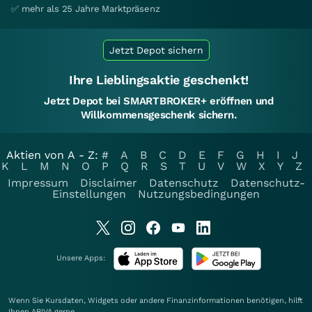
✅ mehr als 25 Jahre Marktpräsenz
Jetzt Depot sichern
Ihre Lieblingsaktie geschenkt!
Jetzt Depot bei SMARTBROKER+ eröffnen und
Willkommensgeschenk sichern.
Aktien von A - Z:
#
A
B
C
D
E
F
G
H
I
J
K
L
M
N
O
P
Q
R
S
T
U
V
W
X
Y
Z
Impressum
Disclaimer
Datenschutz
Datenschutz-
Einstellungen
Nutzungsbedingungen
Unsere Apps:
Wenn Sie Kursdaten, Widgets oder andere Finanzinformationen benötigen, hilft
Ihnen
ARIVA
gerne.