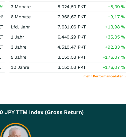
%
3 Monate
8.024,50
PKT
+8,39
%
26
6 Monate
7.966,67
PKT
+9,17
%
KT
Lfd. Jahr
7.631,06
PKT
+13,98
%
KT
1 Jahr
6.440,29
PKT
+35,05
%
KT
3 Jahre
4.510,47
PKT
+92,83
%
KT
5 Jahre
3.150,53
PKT
+176,07
%
KT
10 Jahre
3.150,53
PKT
+176,07
%
mehr Performancedaten »
0 JPY TTM Index (Gross Return)