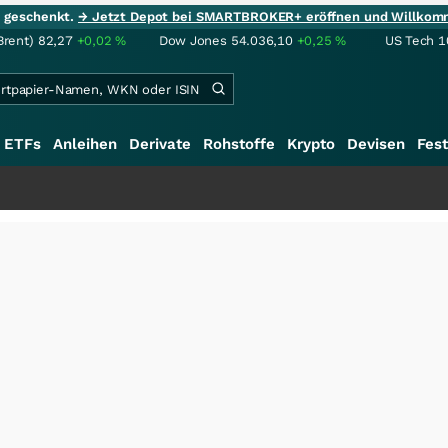
ie geschenkt.
→ Jetzt Depot bei SMARTBROKER+ eröffnen und Willkom
Brent)
82,27
+0,02
%
Dow Jones
54.036,10
+0,25
%
US Tech 1
ETFs
Anleihen
Derivate
Rohstoffe
Krypto
Devisen
Fest
+++
S