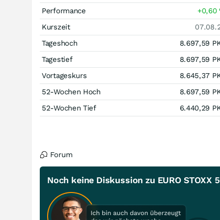
Performance
+0,60
Kurszeit
07.08.
Tageshoch
8.697,59
P
Tagestief
8.697,59
P
Vortageskurs
8.645,37
P
52-Wochen Hoch
8.697,59
P
52-Wochen Tief
6.440,29
P
Forum
Noch keine Diskussion zu EURO STOXX 5