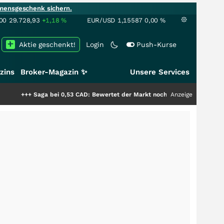
mensgeschenk sichern.
00
29.728,93
+1,18
%
EUR/USD
1,15587
0,00
%
Aktie geschenkt!
Login
Push-Kurse
zins
Broker-Magazin ✨
Unsere Services
aga bei 0,53 CAD: Bewertet der Markt noch immer nur die Hälfte der Story
Anzeige