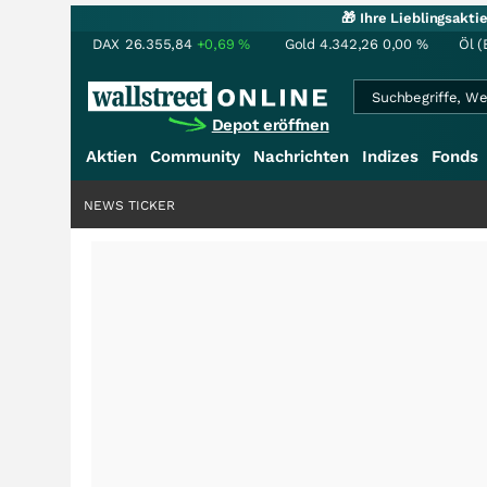
🎁 Ihre Lieblingsakt
DAX
26.355,84
+0,69
%
Gold
4.342,26
0,00
%
Öl (
Depot eröffnen
Aktien
Community
Nachrichten
Indizes
Fonds
NEWS TICKER