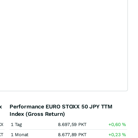
x
Performance EURO STOXX 50 JPY TTM
Index (Gross Return)
XX
1 Tag
8.697,59
PKT
+0,60
%
KT
1 Monat
8.677,89
PKT
+0,23
%