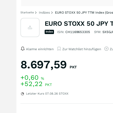
Indizes
EURO STOXX 50 JPY TTM Index (Gros
Startseite
EURO STOXX 50 JPY TT
Index
ISIN:
CH1169653305
SYM:
SX5GJ
Alarme einrichten
Zur Watchlist hinzufügen
Zu
8.697,59
PKT
+0,60
%
+52,22
PKT
Letzter Kurs
07.08.26
STOXX