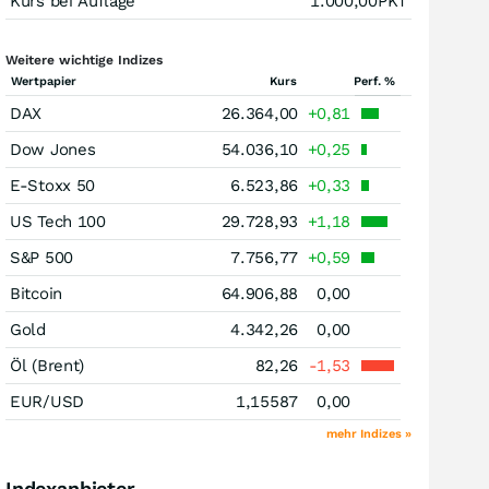
Kurs bei Auflage
1.000,00
PKT
Weitere wichtige Indizes
Wertpapier
Kurs
Perf. %
DAX
26.364,00
+0,81
Dow Jones
54.036,10
+0,25
E-Stoxx 50
6.523,86
+0,33
US Tech 100
29.728,93
+1,18
S&P 500
7.756,77
+0,59
Bitcoin
64.906,88
0,00
Gold
4.342,26
0,00
Öl (Brent)
82,26
-1,53
EUR/USD
1,15587
0,00
mehr Indizes »
Indexanbieter