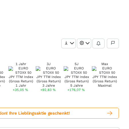
1 Jahr
3J
5J
Max
+35,05
%
+92,83
%
+176,07
%
! Ihre Lieblingsaktie geschenkt!