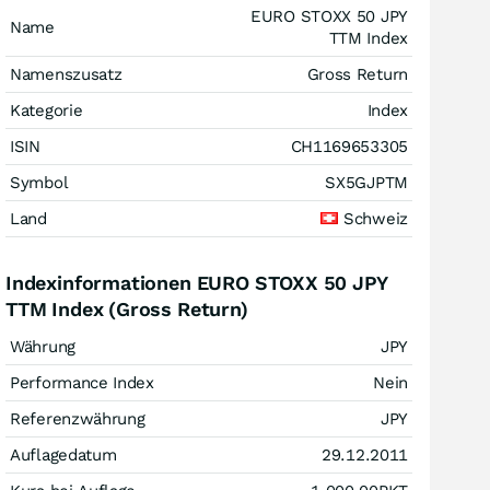
EURO STOXX 50 JPY
Name
TTM Index
Namenszusatz
Gross Return
Kategorie
Index
ISIN
CH1169653305
Symbol
SX5GJPTM
Land
Schweiz
Indexinformationen EURO STOXX 50 JPY
TTM Index (Gross Return)
Währung
JPY
Performance Index
Nein
Referenzwährung
JPY
Auflagedatum
29.12.2011