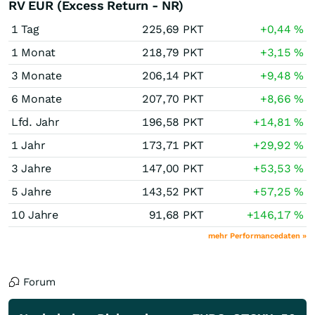
RV EUR (Excess Return - NR)
1 Tag
225,69
PKT
+0,44
%
1 Monat
218,79
PKT
+3,15
%
3 Monate
206,14
PKT
+9,48
%
6 Monate
207,70
PKT
+8,66
%
Lfd. Jahr
196,58
PKT
+14,81
%
1 Jahr
173,71
PKT
+29,92
%
3 Jahre
147,00
PKT
+53,53
%
5 Jahre
143,52
PKT
+57,25
%
10 Jahre
91,68
PKT
+146,17
%
mehr Performancedaten »
Forum