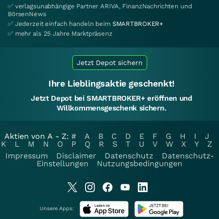
✅ verlagsunabhängige Partner ARIVA, FinanzNachrichten und
BörsenNews
✅ Jederzeit einfach handeln beim
SMARTBROKER+
✅ mehr als 25 Jahre Marktpräsenz
Jetzt Depot sichern
Ihre Lieblingsaktie geschenkt!
Jetzt Depot bei SMARTBROKER+ eröffnen und
Willkommensgeschenk sichern.
Aktien von A - Z:
#
A
B
C
D
E
F
G
H
I
J
K
L
M
N
O
P
Q
R
S
T
U
V
W
X
Y
Z
Impressum
Disclaimer
Datenschutz
Datenschutz-
Einstellungen
Nutzungsbedingungen
Unsere Apps: