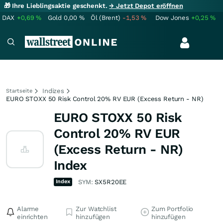
🎁 Ihre Lieblingsaktie geschenkt.
→ Jetzt Depot eröffnen
DAX
+0,69
%
Gold
0,00
%
Öl (Brent)
-1,53
%
Dow Jones
+0,25
%
Indizes
Startseite
EURO STOXX 50 Risk Control 20% RV EUR (Excess Return - NR)
EURO STOXX 50 Risk
Control 20% RV EUR
(Excess Return - NR)
Index
Index
SYM:
SX5R20EE
Alarme
Zur Watchlist
Zum Portfolio
einrichten
hinzufügen
hinzufügen