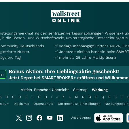
instellungsmerkmal als den zentralen verlagsunabhängigen Wissens-Hub 
 in die Börsen- und Wirtschaftswelt, um strategische Entscheidungen zu
Community Deutschlands
✅ verlagsunabhängige Partner ARIVA, Fi
gistrierte Nutzer
✅ Jederzeit einfach handeln beim
SMART
räge pro Tag
✅ mehr als 25 Jahre Marktpräsenz
Bonus Aktion:
Ihre Lieblingsaktie geschenkt!
rn
Jetzt Depot bei SMARTBROKER+ eröffnen und Willkommen
Aktien-Branchen Übersicht
Sitemap
Werbung
A
B
C
D
E
F
G
H
I
J
K
L
M
N
O
P
Q
R
S
T
essum
Disclaimer
Datenschutz
Datenschutz-Einstellungen
Nutzungsbedin
Unsere Apps: