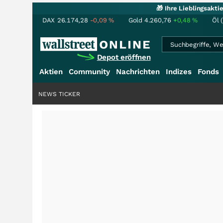
🎁 Ihre Lieblingsakt
DAX
26.174,28
-0,09
%
Gold
4.260,76
+0,48
%
Öl 
Depot eröffnen
Aktien
Community
Nachrichten
Indizes
Fonds
NEWS TICKER