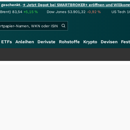
ie geschenkt.
→ Jetzt Depot bei SMARTBROKER+ eröffnen und Willkom
(Brent)
83,54
+5,15
%
Dow Jones
53.901,32
-0,92
%
US Tech 1
ETFs
Anleihen
Derivate
Rohstoffe
Krypto
Devisen
Fest