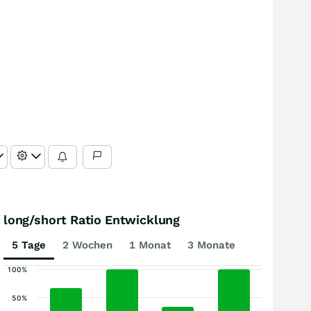
long/short Ratio Entwicklung
5 Tage
2 Wochen
1 Monat
3 Monate
100%
50%