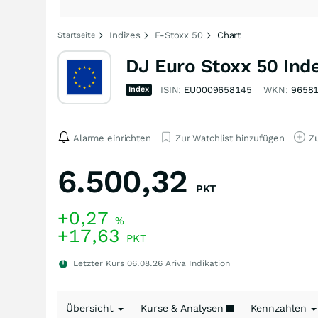
Indizes
E-Stoxx 50
Chart
Startseite
DJ Euro Stoxx 50 Ind
Index
ISIN:
EU0009658145
WKN:
9658
Alarme einrichten
Zur Watchlist hinzufügen
Zu
6.500,32
PKT
+0,27
%
+17,63
PKT
Letzter Kurs
06.08.26
Ariva Indikation
Übersicht
Kurse & Analysen
Kennzahlen