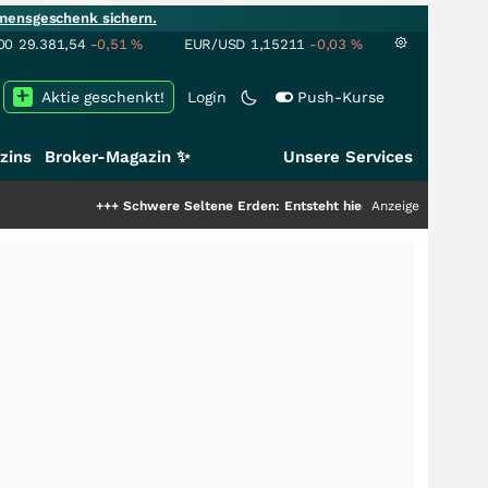
mensgeschenk sichern.
00
29.381,54
-0,51
%
EUR/USD
1,15211
-0,03
%
Aktie geschenkt!
Login
Push-Kurse
zins
Broker-Magazin ✨
Unsere Services
+++
Schwere Seltene Erden: Entsteht hier die nächste Milliardenstory
Anzeige