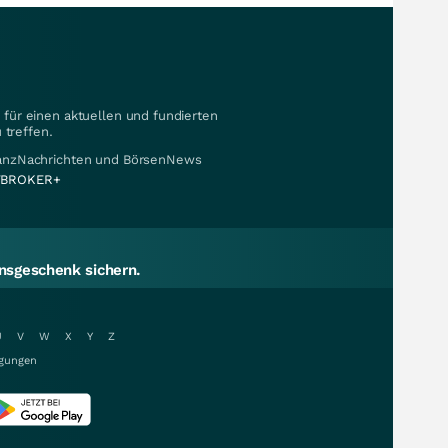
für einen aktuellen und fundierten
 treffen.
nanzNachrichten und BörsenNews
BROKER+
sgeschenk sichern.
U
V
W
X
Y
Z
gungen