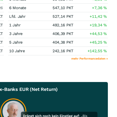
26
6 Monate
547,10
PKT
+7,36
%
KT
Lfd. Jahr
527,14
PKT
+11,42
%
KT
1 Jahr
492,16
PKT
+19,34
%
KT
3 Jahre
406,39
PKT
+44,53
%
KT
5 Jahre
404,38
PKT
+45,25
%
KT
10 Jahre
242,16
PKT
+142,55
%
mehr Performancedaten »
x-Banks EUR (Net Return)