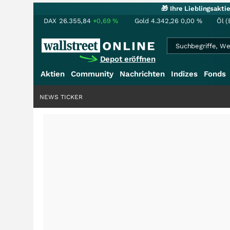
🎁 Ihre Lieblingsakt
DAX
26.355,84
+0,69
%
Gold
4.342,26
0,00
%
Öl (
Depot eröffnen
Aktien
Community
Nachrichten
Indizes
Fonds
NEWS TICKER