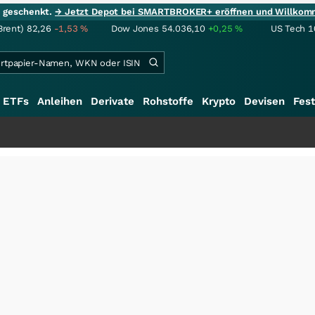
ie geschenkt.
→ Jetzt Depot bei SMARTBROKER+ eröffnen und Willkom
Brent)
82,26
-1,53
%
Dow Jones
54.036,10
+0,25
%
US Tech 1
ETFs
Anleihen
Derivate
Rohstoffe
Krypto
Devisen
Fest
+++
Sc