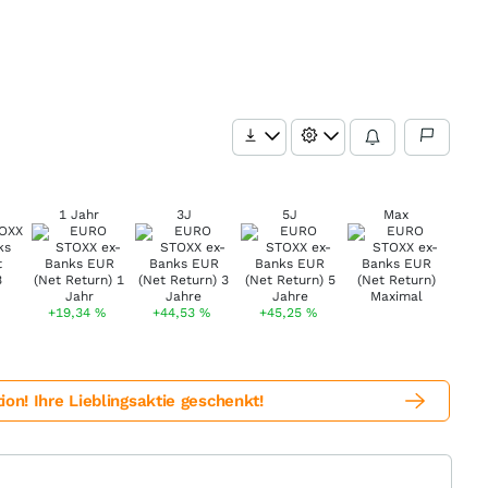
1 Jahr
3J
5J
Max
+19,34
%
+44,53
%
+45,25
%
! Ihre Lieblingsaktie geschenkt!