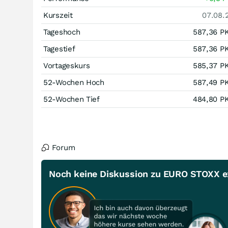
Kurszeit
07.08.
Tageshoch
587,36
P
Tagestief
587,36
P
Vortageskurs
585,37
P
52-Wochen Hoch
587,49
P
52-Wochen Tief
484,80
P
Forum
Noch keine Diskussion zu EURO STOXX e