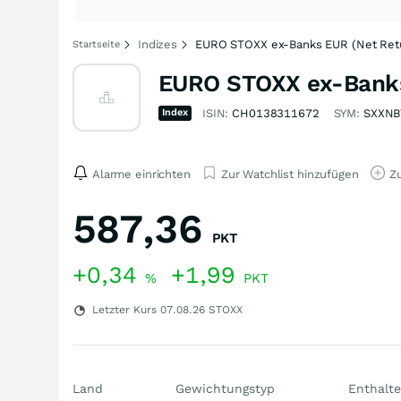
Indizes
EURO STOXX ex-Banks EUR (Net Ret
Startseite
EURO STOXX ex-Banks
Index
ISIN:
CH0138311672
SYM:
SXXNB
Alarme einrichten
Zur Watchlist hinzufügen
Zu
587,36
PKT
+0,34
+1,99
%
PKT
Letzter Kurs
07.08.26
STOXX
Land
Gewichtungstyp
Enthalte