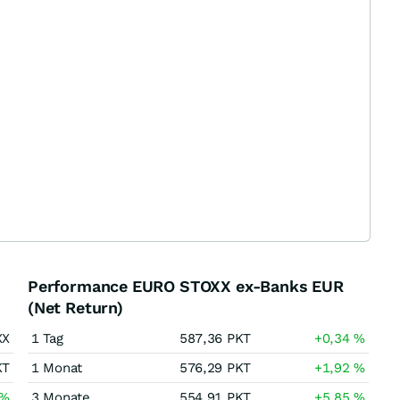
Performance EURO STOXX ex-Banks EUR
(Net Return)
XX
1 Tag
587,36
PKT
+0,34
%
KT
1 Monat
576,29
PKT
+1,92
%
%
3 Monate
554,91
PKT
+5,85
%