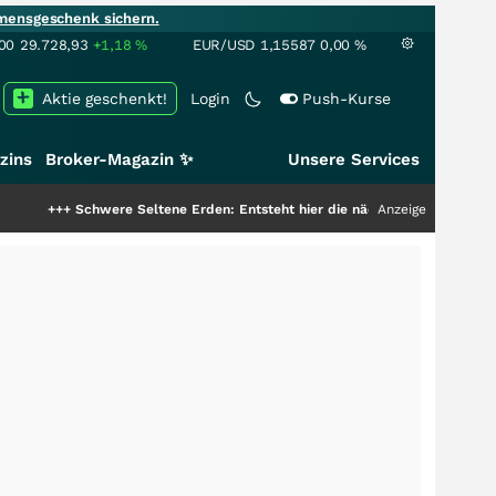
mensgeschenk sichern.
00
29.728,93
+1,18
%
EUR/USD
1,15587
0,00
%
Aktie geschenkt!
Login
Push-Kurse
zins
Broker-Magazin ✨
Unsere Services
hwere Seltene Erden: Entsteht hier die nächste Milliardenstory?
Anzeige
+++