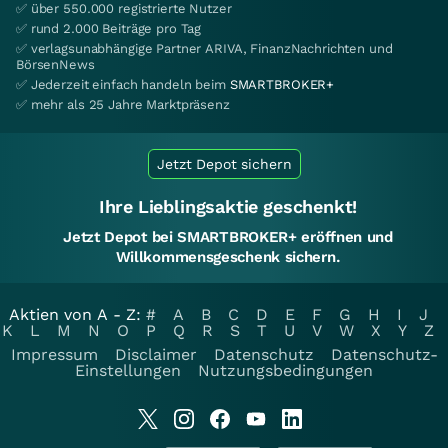
✅ über 550.000 registrierte Nutzer
✅ rund 2.000 Beiträge pro Tag
✅ verlagsunabhängige Partner ARIVA, FinanzNachrichten und
BörsenNews
✅ Jederzeit einfach handeln beim
SMARTBROKER+
✅ mehr als 25 Jahre Marktpräsenz
Jetzt Depot sichern
Ihre Lieblingsaktie geschenkt!
Jetzt Depot bei SMARTBROKER+ eröffnen und
Willkommensgeschenk sichern.
Aktien von A - Z:
#
A
B
C
D
E
F
G
H
I
J
K
L
M
N
O
P
Q
R
S
T
U
V
W
X
Y
Z
Impressum
Disclaimer
Datenschutz
Datenschutz-
Einstellungen
Nutzungsbedingungen