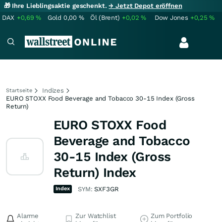
🎁 Ihre Lieblingsaktie geschenkt.
→ Jetzt Depot eröffnen
DAX
+0,69
%
Gold
0,00
%
Öl (Brent)
+0,02
%
Dow Jones
+0,25
%
Indizes
Startseite
EURO STOXX Food Beverage and Tobacco 30-15 Index (Gross
Return)
EURO STOXX Food
Beverage and Tobacco
30-15 Index (Gross
Return) Index
Index
SYM:
SXF3GR
Alarme
Zur Watchlist
Zum Portfolio