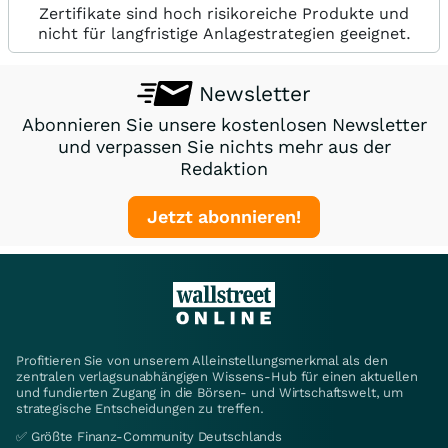
Zertifikate sind hoch risikoreiche Produkte und
nicht für langfristige Anlagestrategien geeignet.
Newsletter
Abonnieren Sie unsere kostenlosen Newsletter
und verpassen Sie nichts mehr aus der
Redaktion
Jetzt abonnieren!
Profitieren Sie von unserem Alleinstellungsmerkmal als den
zentralen verlagsunabhängigen Wissens-Hub für einen aktuellen
und fundierten Zugang in die Börsen- und Wirtschaftswelt, um
strategische Entscheidungen zu treffen.
✅ Größte Finanz-Community Deutschlands