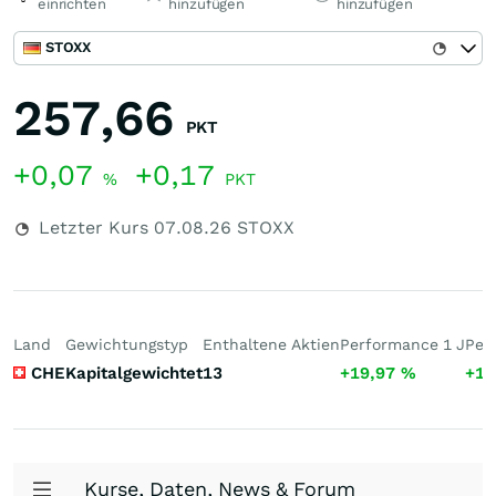
einrichten
hinzufügen
hinzufügen
STOXX
257,66
PKT
+0,07
+0,17
%
PKT
Letzter Kurs
07.08.26
STOXX
Land
Gewichtungstyp
Enthaltene Aktien
Performance 1 J
Per
CHE
Kapitalgewichtet
13
+19,97
%
+10
Kurse, Daten, News & Forum