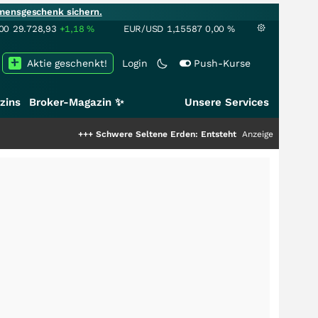
mensgeschenk sichern.
00
29.728,93
+1,18
%
EUR/USD
1,15587
0,00
%
Aktie geschenkt!
Login
Push-Kurse
zins
Broker-Magazin ✨
Unsere Services
+++
Schwere Seltene Erden: Entsteht hier die nächste Milliarde
Anzeige