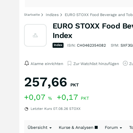
Indizes
EURO STOXX Food Beverage and Toba
Startseite
EURO STOXX Food Bev
Index
Index
ISIN:
CH0462354082
SYM:
SXF3G
Alarme einrichten
Zur Watchlist hinzufügen
Zu
257,66
PKT
+0,07
+0,17
%
PKT
Letzter Kurs
07.08.26
STOXX
Übersicht
Kurse & Analysen
Forum
T