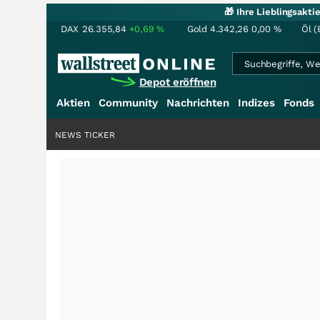
🎁 Ihre Lieblingsakt
DAX
26.355,84
+0,69
%
Gold
4.342,26
0,00
%
Öl (
Depot eröffnen
Aktien
Community
Nachrichten
Indizes
Fonds
NEWS TICKER