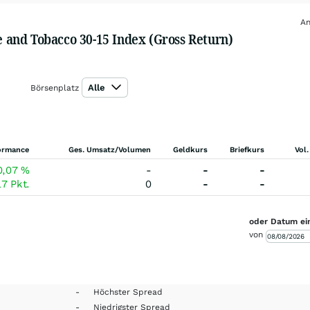
An
and Tobacco 30-15 Index (Gross Return)
Alle
Börsenplatz
ormance
Ges. Umsatz/Volumen
Geldkurs
Briefkurs
Vol.
0,07
%
-
-
-
17
Pkt.
0
-
-
oder Datum ei
von
-
Höchster Spread
-
Niedrigster Spread