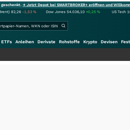
ie geschenkt.
→ Jetzt Depot bei SMARTBROKER+ eröffnen und Willkom
Brent)
82,26
-1,53
%
Dow Jones
54.036,10
+0,25
%
US Tech 1
ETFs
Anleihen
Derivate
Rohstoffe
Krypto
Devisen
Fest