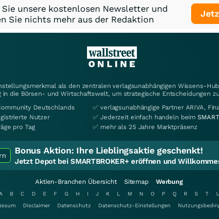
 Sie unsere kostenlosen Newsletter und
Jetz
n Sie nichts mehr aus der Redaktion
instellungsmerkmal als den zentralen verlagsunabhängigen Wissens-Hub 
 in die Börsen- und Wirtschaftswelt, um strategische Entscheidungen zu
Community Deutschlands
✅ verlagsunabhängige Partner ARIVA, Fi
gistrierte Nutzer
✅ Jederzeit einfach handeln beim
SMART
räge pro Tag
✅ mehr als 25 Jahre Marktpräsenz
Bonus Aktion:
Ihre Lieblingsaktie geschenkt!
rn
Jetzt Depot bei SMARTBROKER+ eröffnen und Willkommen
Aktien-Branchen Übersicht
Sitemap
Werbung
A
B
C
D
E
F
G
H
I
J
K
L
M
N
O
P
Q
R
S
T
essum
Disclaimer
Datenschutz
Datenschutz-Einstellungen
Nutzungsbedin