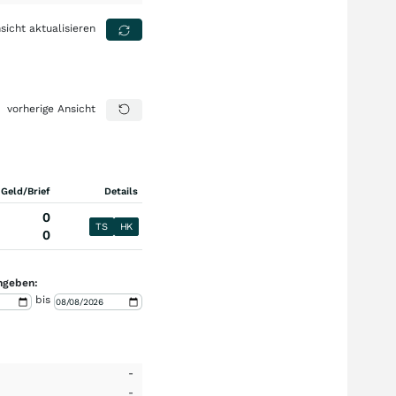
sicht aktualisieren
vorherige Ansicht
 Geld/Brief
Details
0
TS
HK
0
ngeben:
bis
-
-