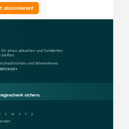
t abonnieren!
für einen aktuellen und fundierten
 treffen.
nanzNachrichten und BörsenNews
BROKER+
sgeschenk sichern.
U
V
W
X
Y
Z
gungen