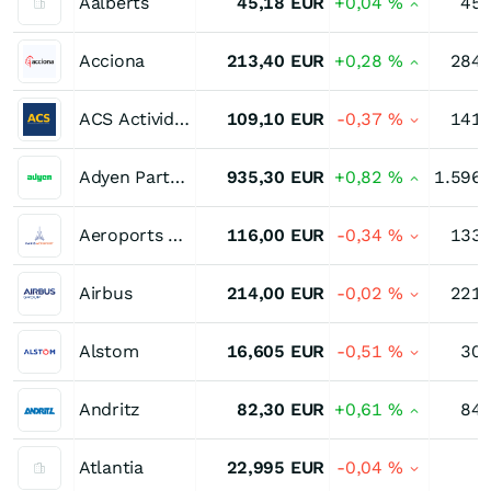
Aalberts
45,18
EUR
+0,04
%
45,
Acciona
213,40
EUR
+0,28
%
284,
ACS Actividades de Construccion y Servicios
109,10
EUR
-0,37
%
141,
Adyen Parts Sociales
935,30
EUR
+0,82
%
1.596,
Aeroports de Paris ADP
116,00
EUR
-0,34
%
133,
Airbus
214,00
EUR
-0,02
%
221,
Alstom
16,605
EUR
-0,51
%
30,
Andritz
82,30
EUR
+0,61
%
84,
Atlantia
22,995
EUR
-0,04
%