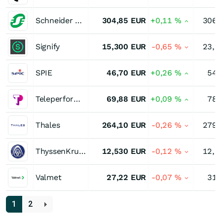
Schneider Electric
304,85
EUR
+0,11
%
306,
Signify
15,300
EUR
-0,65
%
23,9
SPIE
46,70
EUR
+0,26
%
54,
Teleperformance
69,88
EUR
+0,09
%
78,
Thales
264,10
EUR
-0,26
%
279,
ThyssenKrupp
12,530
EUR
-0,12
%
12,8
Valmet
27,22
EUR
-0,07
%
31,
1
2