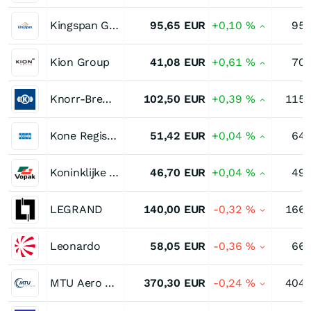
Kingspan Group
95,65
EUR
+0,10
%
95,
Kion Group
41,08
EUR
+0,61
%
70,
Knorr-Bremse
102,50
EUR
+0,39
%
115,
Kone Registered (B)
51,42
EUR
+0,04
%
64,
Koninklijke Vopak
46,70
EUR
+0,04
%
49,
LEGRAND
140,00
EUR
-0,32
%
166,
Leonardo
58,05
EUR
-0,36
%
66,
MTU Aero Engines
370,30
EUR
-0,24
%
404,