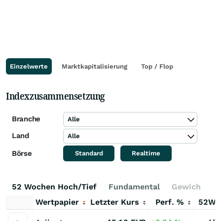
Einzelwerte
Marktkapitalisierung
Top / Flop
Indexzusammensetzung
Branche
Alle
Land
Alle
Börse
Standard
Realtime
52 Wochen Hoch/Tief
Fundamental
Gewichtung
Wertpapier
Letzter Kurs
Perf. %
52W-