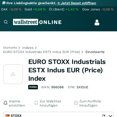
🎁 Ihre Lieblingsaktie geschenkt.
→ Jetzt Depot eröffnen
DAX
-0,09
%
Gold
+0,09
%
Öl (Brent)
+1,42
%
Dow Jones
-0,06
%
Indizes
Startseite
EURO STOXX Industrials ESTX Indus EUR (Price)
Einzelwerte
EURO STOXX Industrials
ESTX Indus EUR (Price)
Index
Index
WKN:
966086
SYM:
SXIDUE
Alarme
Zur Watchlist
Zum Portfolio
einrichten
hinzufügen
hinzufügen
STOXX