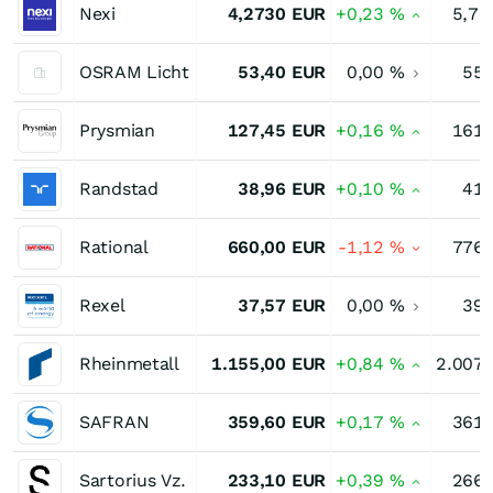
Nexi
4,2730
EUR
+0,23
%
5,70
OSRAM Licht
53,40
EUR
0,00
%
55,
Prysmian
127,45
EUR
+0,16
%
161,
Randstad
38,96
EUR
+0,10
%
41,
Rational
660,00
EUR
-1,12
%
776,
Rexel
37,57
EUR
0,00
%
39,
Rheinmetall
1.155,00
EUR
+0,84
%
2.007,
SAFRAN
359,60
EUR
+0,17
%
361,
Sartorius Vz.
233,10
EUR
+0,39
%
266,