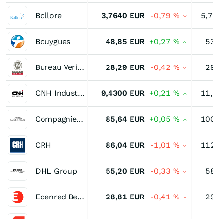
Bollore
3,7640
EUR
-0,79
%
5,75
Bouygues
48,85
EUR
+0,27
%
53,
Bureau Veritas
28,29
EUR
-0,42
%
29,
CNH Industrial
9,4300
EUR
+0,21
%
11,2
Compagnie de Saint-Gobain
85,64
EUR
+0,05
%
100,
CRH
86,04
EUR
-1,01
%
112,
DHL Group
55,20
EUR
-0,33
%
58,
Edenred Bearer and /or registered shares
28,81
EUR
-0,41
%
29,