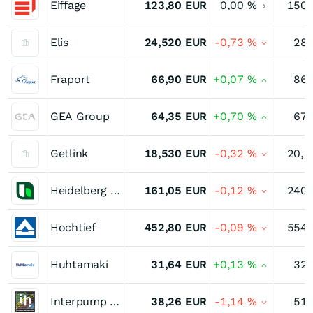
Eiffage
123,80
EUR
0,00
%
150,
Elis
24,520
EUR
-0,73
%
28,
Fraport
66,90
EUR
+0,07
%
86,
GEA Group
64,35
EUR
+0,70
%
67,
Getlink
18,530
EUR
-0,32
%
20,1
Heidelberg Materials
161,05
EUR
-0,12
%
240,
Hochtief
452,80
EUR
-0,09
%
554,
Huhtamaki
31,64
EUR
+0,13
%
32,
Interpump Group
38,26
EUR
-1,14
%
51,