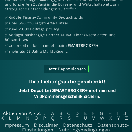
und fundierten Zugang in die Börsen- und Wirtschaftswelt, um
strategische Entscheidungen zu treffen.
✅ Größte Finanz-Community Deutschlands
✅ über 550.000 registrierte Nutzer
✅ rund 2.000 Beiträge pro Tag
✅ verlagsunabhängige Partner ARIVA, FinanzNachrichten und
BörsenNews
✅ Jederzeit einfach handeln beim
SMARTBROKER+
✅ mehr als 25 Jahre Marktpräsenz
Jetzt Depot sichern
Ihre Lieblingsaktie geschenkt!
Jetzt Depot bei SMARTBROKER+ eröffnen und
Willkommensgeschenk sichern.
Aktien von A - Z:
#
A
B
C
D
E
F
G
H
I
J
K
L
M
N
O
P
Q
R
S
T
U
V
W
X
Y
Z
Impressum
Disclaimer
Datenschutz
Datenschutz-
Einstellungen
Nutzungsbedingungen