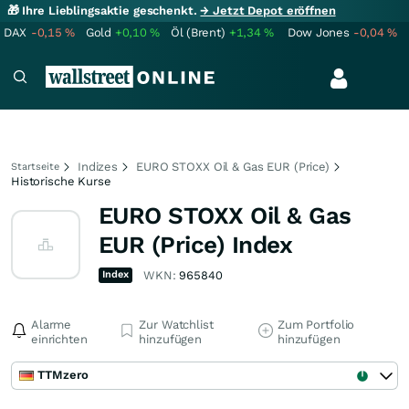
🎁 Ihre Lieblingsaktie geschenkt.
→ Jetzt Depot eröffnen
DAX
-0,15
%
Gold
+0,10
%
Öl (Brent)
+1,34
%
Dow Jones
-0,04
%
Indizes
EURO STOXX Oil & Gas EUR (Price)
Startseite
Historische Kurse
EURO STOXX Oil & Gas
EUR (Price) Index
Index
WKN:
965840
Alarme
Zur Watchlist
Zum Portfolio
einrichten
hinzufügen
hinzufügen
TTMzero