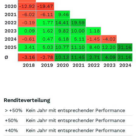
2020
-12.92
-19.47
2021
-6.02
-6.11
9.46
2022
-0.19
1.77
14.41
19.59
2023
0.09
1.62
9.82
10.00
1.18
2024
-0.61
0.47
6.18
5.11
-1.45
-4.02
2025
3.41
5.03
10.77
11.10
8.40
12.20
31.16
Ø
-3.16
-2.78
10.13
11.45
2.71
4.09
31.16
2018
2019
2020
2021
2022
2023
2024
Renditeverteilung
> +50%
Kein Jahr mit entsprechender Performance
+50%
Kein Jahr mit entsprechender Performance
+40%
Kein Jahr mit entsprechender Performance