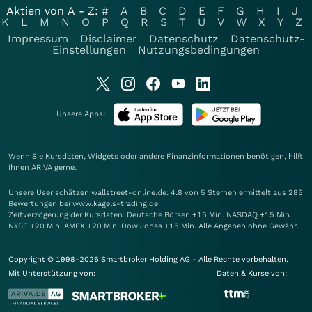
Aktien von A - Z:
#
A
B
C
D
E
F
G
H
I
J
K
L
M
N
O
P
Q
R
S
T
U
V
W
X
Y
Z
Impressum
Disclaimer
Datenschutz
Datenschutz-
Einstellungen
Nutzungsbedingungen
Unsere Apps:
Wenn Sie Kursdaten, Widgets oder andere Finanzinformationen benötigen, hilft
Ihnen
ARIVA
gerne.
Unsere User schätzen wallstreet-online.de: 4.8 von 5 Sternen ermittelt aus 285
Bewertungen bei www.kagels-trading.de
Zeitverzögerung der Kursdaten: Deutsche Börsen +15 Min. NASDAQ +15 Min.
NYSE +20 Min. AMEX +20 Min. Dow Jones +15 Min. Alle Angaben ohne Gewähr.
Copyright © 1998-2026 Smartbroker Holding AG - Alle Rechte vorbehalten.
Mit Unterstützung von:
Daten & Kurse von: