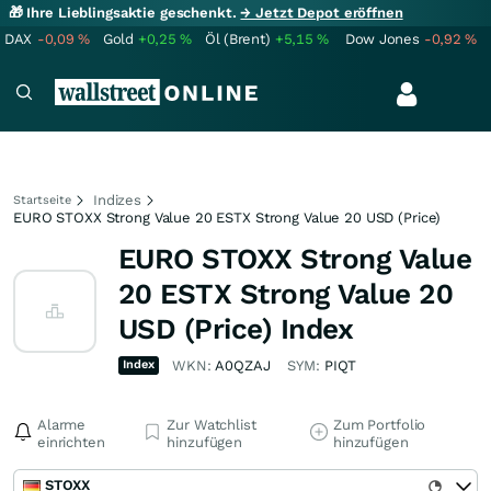
🎁 Ihre Lieblingsaktie geschenkt.
→ Jetzt Depot eröffnen
DAX
-0,09
%
Gold
+0,25
%
Öl (Brent)
+5,15
%
Dow Jones
-0,92
%
Indizes
Startseite
EURO STOXX Strong Value 20 ESTX Strong Value 20 USD (Price)
EURO STOXX Strong Value
20 ESTX Strong Value 20
USD (Price) Index
Index
WKN:
A0QZAJ
SYM:
PIQT
Alarme
Zur Watchlist
Zum Portfolio
einrichten
hinzufügen
hinzufügen
STOXX