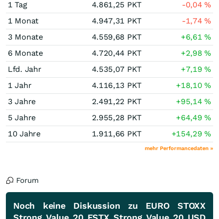
1 Tag
4.861,25
PKT
-0,04
%
1 Monat
4.947,31
PKT
-1,74
%
3 Monate
4.559,68
PKT
+6,61
%
6 Monate
4.720,44
PKT
+2,98
%
Lfd. Jahr
4.535,07
PKT
+7,19
%
1 Jahr
4.116,13
PKT
+18,10
%
3 Jahre
2.491,22
PKT
+95,14
%
5 Jahre
2.955,28
PKT
+64,49
%
10 Jahre
1.911,66
PKT
+154,29
%
mehr Performancedaten »
Forum
Noch keine Diskussion zu EURO STOXX
Strong Value 20 ESTX Strong Value 20 USD