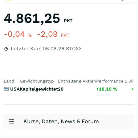
4.861,25
PKT
-0,04
-2,09
%
PKT
Letzter Kurs
06.08.26
STOXX
Land
Gewichtungstyp
Enthaltene Aktien
Performance 1 J
Per
USA
Kapitalgewichtet
20
+18,10
%
+9
Kurse, Daten, News & Forum