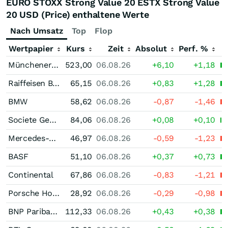
EURO STOXX Strong Value 20 ESTX Strong Value
20 USD (Price) enthaltene Werte
Nach Umsatz
Top
Flop
Wertpapier
Kurs
Zeit
Absolut
Perf. %
Münchener Rück
523,00
06.08.26
+6,10
+1,18
Raiffeisen Bank International
65,15
06.08.26
+0,83
+1,28
BMW
58,62
06.08.26
-0,87
-1,46
Societe Generale
84,06
06.08.26
+0,08
+0,10
Mercedes-Benz Group
46,97
06.08.26
-0,59
-1,23
BASF
51,10
06.08.26
+0,37
+0,73
Continental
67,86
06.08.26
-0,83
-1,21
Porsche Holding SE
28,92
06.08.26
-0,29
-0,98
BNP Paribas (A)
112,33
06.08.26
+0,43
+0,38