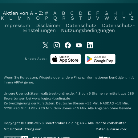
Aktien von A - Z:
#
A
B
C
D
E
F
G
H
I
J
K
L
M
N
O
P
Q
R
S
T
U
V
W
X
Y
Z
Impressum
Disclaimer
Datenschutz
Datenschutz-
Einstellungen
Nutzungsbedingungen
Unsere Apps:
Wenn Sie Kursdaten, Widgets oder andere Finanzinformationen benötigen, hilft
Ihnen
ARIVA
gerne.
Unsere User schätzen wallstreet-online.de: 4.8 von 5 Sternen ermittelt aus 285
Bewertungen bei www.kagels-trading.de
Zeitverzögerung der Kursdaten: Deutsche Börsen +15 Min. NASDAQ +15 Min.
NYSE +20 Min. AMEX +20 Min. Dow Jones +15 Min. Alle Angaben ohne Gewähr.
Copyright © 1998-2026 Smartbroker Holding AG - Alle Rechte vorbehalten.
Mit Unterstützung von:
Daten & Kurse von: