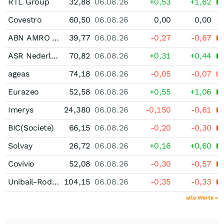
RTL Group
32,88
06.08.26
+0,53
+1,62
Covestro
60,50
06.08.26
0,00
0,00
ABN AMRO Bank
39,77
06.08.26
-0,27
-0,67
ASR Nederland N.V
70,82
06.08.26
+0,31
+0,44
ageas
74,18
06.08.26
-0,05
-0,07
Eurazeo
52,58
06.08.26
+0,55
+1,06
Imerys
24,380
06.08.26
-0,150
-0,61
BIC(Societe)
66,15
06.08.26
-0,20
-0,30
Solvay
26,72
06.08.26
+0,16
+0,60
Covivio
52,08
06.08.26
-0,30
-0,57
Unibail-Rodamco-Westfield Stapled Secs
104,15
06.08.26
-0,35
-0,33
alle Werte »