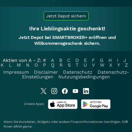
Jetzt Depot sichern
Ihre Lieblingsaktie geschenkt!
Jetzt Depot bei SMARTBROKER+ eröffnen und
Willkommensgeschenk sichern.
Aktien von A - Z:
#
A
B
C
D
E
F
G
H
I
J
K
L
M
N
O
P
Q
R
S
T
U
V
W
X
Y
Z
Impressum
Disclaimer
Datenschutz
Datenschutz-
Einstellungen
Nutzungsbedingungen
Unsere Apps:
Wenn Sie Kursdaten, Widgets oder andere Finanzinformationen benötigen, hilft
Ihnen
ARIVA
gerne.