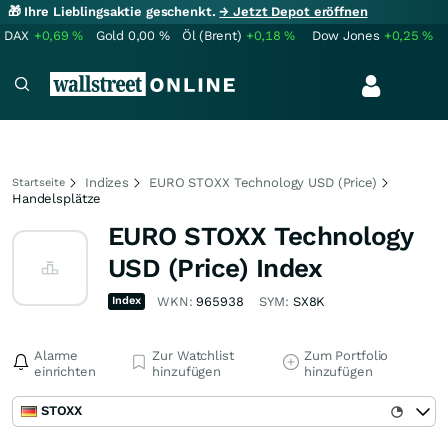
🎁 Ihre Lieblingsaktie geschenkt.
→ Jetzt Depot eröffnen
DAX
+0,69
%
Gold
0,00
%
Öl (Brent)
+0,18
%
Dow Jones
+0,25
%
Indizes
EURO STOXX Technology USD (Price)
Startseite
Handelsplätze
EURO STOXX Technology
USD (Price) Index
Index
WKN:
965938
SYM:
SX8K
Alarme
Zur Watchlist
Zum Portfolio
einrichten
hinzufügen
hinzufügen
STOXX