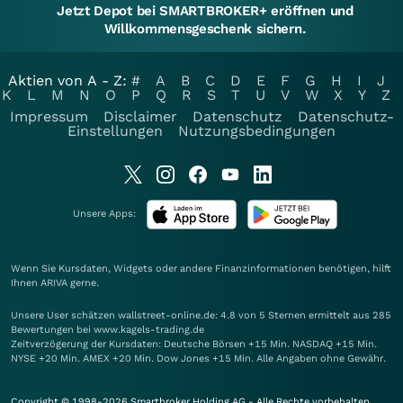
Jetzt Depot bei SMARTBROKER+ eröffnen und
Willkommensgeschenk sichern.
Aktien von A - Z:
#
A
B
C
D
E
F
G
H
I
J
K
L
M
N
O
P
Q
R
S
T
U
V
W
X
Y
Z
Impressum
Disclaimer
Datenschutz
Datenschutz-
Einstellungen
Nutzungsbedingungen
Unsere Apps:
Wenn Sie Kursdaten, Widgets oder andere Finanzinformationen benötigen, hilft
Ihnen
ARIVA
gerne.
Unsere User schätzen wallstreet-online.de: 4.8 von 5 Sternen ermittelt aus 285
Bewertungen bei www.kagels-trading.de
Zeitverzögerung der Kursdaten: Deutsche Börsen +15 Min. NASDAQ +15 Min.
NYSE +20 Min. AMEX +20 Min. Dow Jones +15 Min. Alle Angaben ohne Gewähr.
Copyright © 1998-2026 Smartbroker Holding AG - Alle Rechte vorbehalten.