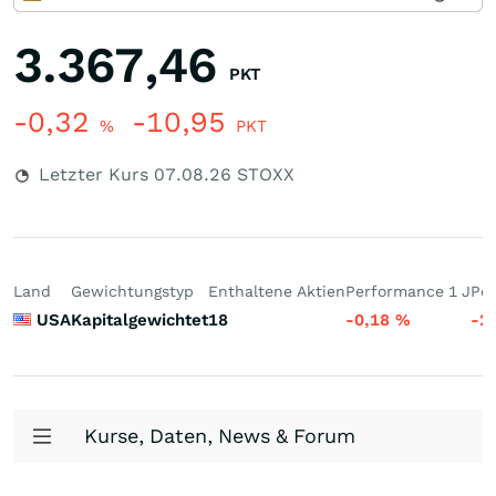
3.367,46
PKT
-0,32
-10,95
%
PKT
Letzter Kurs
07.08.26
STOXX
Land
Gewichtungstyp
Enthaltene Aktien
Performance 1 J
Per
USA
Kapitalgewichtet
18
-0,18
%
-2
Kurse, Daten, News & Forum