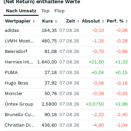
(Net Return) enthaltene Werte
Nach Umsatz
Top
Flop
Wertpapier
Kurs
Zeit
Absolut
Perf. %
adidas
164,35
07.08.26
-0,10
-0,06
LVMH Moet Hennessy Louis Vuitton
480,75
07.08.26
-1,35
-0,28
Beiersdorf
81,08
07.08.26
-0,70
-0,86
Hermes International
1.640,00
07.08.26
+21,50
+1,33
PUMA
27,18
07.08.26
+0,04
+0,15
Hugo Boss
37,92
07.08.26
-0,06
-0,16
Moncler
50,76
07.08.26
-0,28
-0,55
Ontex Group
2,5800
07.08.26
+0,0750
+2,99
Brunello Cucinelli
90,16
07.08.26
-2,22
-2,40
Christian Dior
436,60
07.08.26
-4,60
-1,04