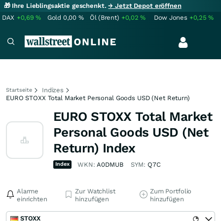
🎁 Ihre Lieblingsaktie geschenkt.
→ Jetzt Depot eröffnen
DAX
+0,69
%
Gold
0,00
%
Öl (Brent)
+0,02
%
Dow Jones
+0,25
%
Indizes
Startseite
EURO STOXX Total Market Personal Goods USD (Net Return)
EURO STOXX Total Market
Personal Goods USD (Net
Return) Index
Index
WKN:
A0DMUB
SYM:
Q7C
Alarme
Zur Watchlist
Zum Portfolio
einrichten
hinzufügen
hinzufügen
STOXX