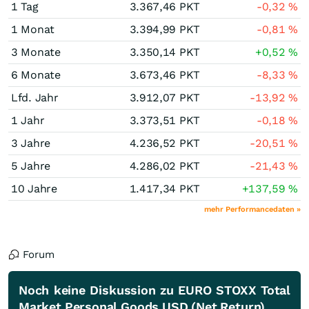
1 Tag
3.367,46
PKT
-0,32
%
1 Monat
3.394,99
PKT
-0,81
%
3 Monate
3.350,14
PKT
+0,52
%
6 Monate
3.673,46
PKT
-8,33
%
Lfd. Jahr
3.912,07
PKT
-13,92
%
1 Jahr
3.373,51
PKT
-0,18
%
3 Jahre
4.236,52
PKT
-20,51
%
5 Jahre
4.286,02
PKT
-21,43
%
10 Jahre
1.417,34
PKT
+137,59
%
mehr Performancedaten »
Forum
Noch keine Diskussion zu EURO STOXX Total
Market Personal Goods USD (Net Return)