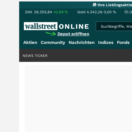
🎁 Ihre Lieblingsakt
DAX
26.355,84
+0,69
%
Gold
4.342,26
0,00
%
Öl (
Depot eröffnen
Aktien
Community
Nachrichten
Indizes
Fonds
NEWS TICKER