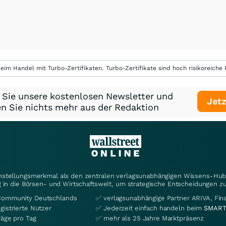
eim Handel mit Turbo-Zertifikaten. Turbo-Zertifikate sind hoch risikoreiche P
 Sie unsere kostenlosen Newsletter und
Jetz
n Sie nichts mehr aus der Redaktion
instellungsmerkmal als den zentralen verlagsunabhängigen Wissens-Hub 
 in die Börsen- und Wirtschaftswelt, um strategische Entscheidungen zu
Community Deutschlands
✅ verlagsunabhängige Partner ARIVA, Fi
gistrierte Nutzer
✅ Jederzeit einfach handeln beim
SMART
räge pro Tag
✅ mehr als 25 Jahre Marktpräsenz