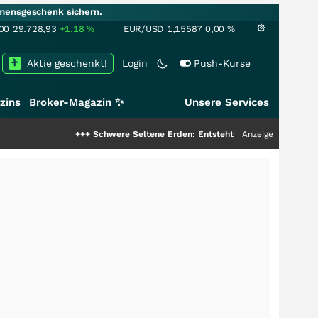
mensgeschenk sichern.
00
29.728,93
+1,18
%
EUR/USD
1,15587
0,00
%
Aktie geschenkt!
Login
Push-Kurse
zins
Broker-Magazin ✨
Unsere Services
+++
Schwere Seltene Erden: Entsteht hier die nächste Milliarde
Anzeige