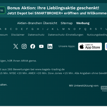
Bonus Aktion:
Ihre Lieblingsaktie geschenkt!
rn
Jetzt Depot bei SMARTBROKER+ eröffnen und Willkommen
Aktien-Branchen Übersicht
Sitemap
Werbung
A
B
C
D
E
F
G
H
I
J
K
L
M
N
O
P
Q
R
S
T
essum
Disclaimer
Datenschutz
Datenschutz-Einstellungen
Nutzungsbedin
Unsere Apps:
gen, hilft Ihnen
ARIVA
gerne.
elt aus 285 Bewertungen bei www.kagels-trading.de
15 Min. NYSE +20 Min. AMEX +20 Min. Dow Jones +15 Min. Alle Angaben ohne Gewäh
alten.
Mit Unterstützung von: