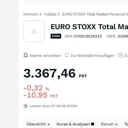
Indizes
EURO STOXX Total Market Personal 
Startseite
EURO STOXX Total Mar
Index
ISIN:
CH0019126215
WKN:
A0DM
Alarme einrichten
Zur Watchlist hinzufügen
Zu
3.367,46
PKT
-0,32
%
-10,95
PKT
Letzter Kurs
07.08.26
STOXX
Übersicht
Kurse & Analysen
Forum
T