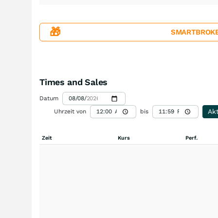
🎁
SMARTBROKER+
Times and Sales
Datum
Akt
Uhrzeit von
bis
Zeit
Kurs
Perf.