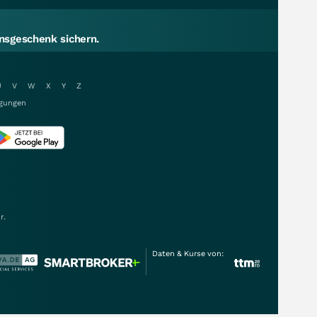
sgeschenk sichern.
U
V
W
X
Y
Z
gungen
r.
Daten & Kurse von: