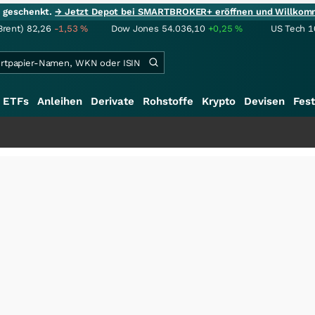
ie geschenkt.
→ Jetzt Depot bei SMARTBROKER+ eröffnen und Willkom
Brent)
82,26
-1,53
%
Dow Jones
54.036,10
+0,25
%
US Tech 1
ETFs
Anleihen
Derivate
Rohstoffe
Krypto
Devisen
Fest