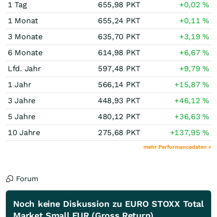
1 Tag
655,98
PKT
+0,02
%
1 Monat
655,24
PKT
+0,11
%
3 Monate
635,70
PKT
+3,19
%
6 Monate
614,98
PKT
+6,67
%
Lfd. Jahr
597,48
PKT
+9,79
%
1 Jahr
566,14
PKT
+15,87
%
3 Jahre
448,93
PKT
+46,12
%
5 Jahre
480,12
PKT
+36,63
%
10 Jahre
275,68
PKT
+137,95
%
mehr Performancedaten »
Forum
Noch keine Diskussion zu EURO STOXX Total
Market Small EUR (Gross Return)