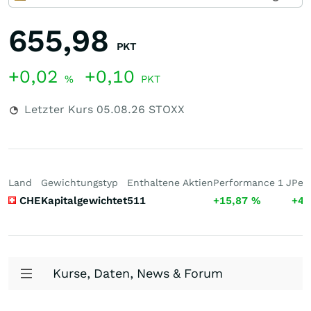
655,98
PKT
+0,02
+0,10
%
PKT
Letzter Kurs
05.08.26
STOXX
Land
Gewichtungstyp
Enthaltene Aktien
Performance 1 J
Per
CHE
Kapitalgewichtet
511
+15,87
%
+46
Kurse, Daten, News & Forum