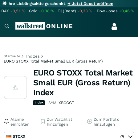
🎁 Ihre Lieblingsaktie geschenkt.
→ Jetzt Depot eröffnen
DAX
-0,51
%
Gold
+0,38
%
Öl (Brent)
-0,33
%
Dow Jones
+0,46
%
Indizes
Startseite
EURO STOXX Total Market Small EUR (Gross Return)
EURO STOXX Total Market
Small EUR (Gross Return)
Index
Index
SYM:
XBCGGT
Alarme
Zur Watchlist
Zum Portfolio
einrichten
hinzufügen
hinzufügen
STOXX