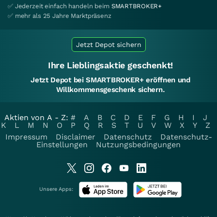
✅ Jederzeit einfach handeln beim
SMARTBROKER+
✅ mehr als 25 Jahre Marktpräsenz
Jetzt Depot sichern
Ihre Lieblingsaktie geschenkt!
Jetzt Depot bei SMARTBROKER+ eröffnen und
Willkommensgeschenk sichern.
Aktien von A - Z:
#
A
B
C
D
E
F
G
H
I
J
K
L
M
N
O
P
Q
R
S
T
U
V
W
X
Y
Z
Impressum
Disclaimer
Datenschutz
Datenschutz-
Einstellungen
Nutzungsbedingungen
Unsere Apps: