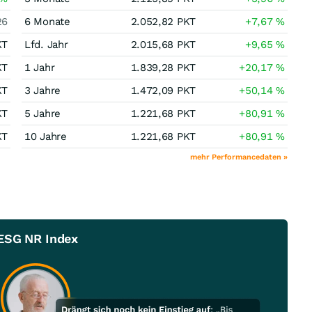
26
6 Monate
2.052,82
PKT
+7,67
%
KT
Lfd. Jahr
2.015,68
PKT
+9,65
%
KT
1 Jahr
1.839,28
PKT
+20,17
%
KT
3 Jahre
1.472,09
PKT
+50,14
%
KT
5 Jahre
1.221,68
PKT
+80,91
%
KT
10 Jahre
1.221,68
PKT
+80,91
%
mehr Performancedaten »
 ESG NR Index