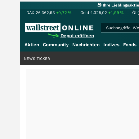
🎁 Ihre Lieblingsakt
DAX
26.362,93
+0,72
%
Gold
4.325,02
+1,99
%
Öl 
Depot eröffnen
Aktien
Community
Nachrichten
Indizes
Fonds
NEWS TICKER