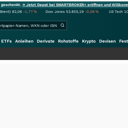
ie geschenkt.
→ Jetzt Depot bei SMARTBROKER+ eröffnen und Willkom
(Brent)
82,06
-1,77
%
Dow Jones
53.855,19
-0,09
%
US Tech 1
ETFs
Anleihen
Derivate
Rohstoffe
Krypto
Devisen
Fest
+++
S