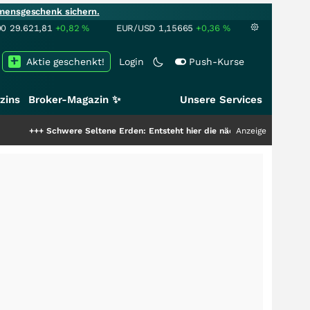
mensgeschenk sichern.
00
29.621,81
+0,82
%
EUR/USD
1,15665
+0,36
%
Aktie geschenkt!
Login
Push-Kurse
zins
Broker-Magazin ✨
Unsere Services
chwere Seltene Erden: Entsteht hier die nächste Milliardenstory?
Anzeige
+++