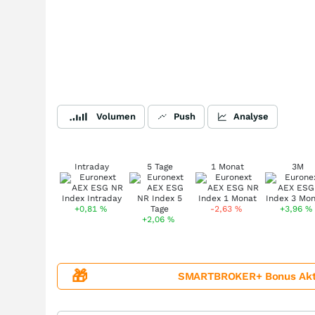
Volumen
Push
Analyse
Intraday
5 Tage
1 Monat
3M
+0,81
%
-2,63
%
+3,96
%
+2,06
%
🎁
SMARTBROKER+ Bonus Aktion