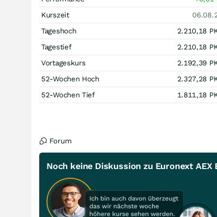
Kurszeit
06.08.
Tageshoch
2.210,18
P
Tagestief
2.210,18
P
Vortageskurs
2.192,39
P
52-Wochen Hoch
2.327,28
P
52-Wochen Tief
1.811,18
P
Forum
Noch keine Diskussion zu Euronext AEX