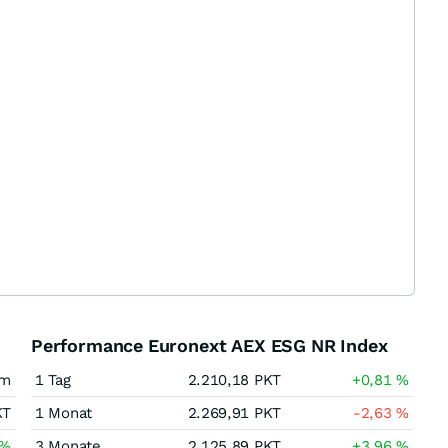
Performance Euronext AEX ESG NR Index
am
1 Tag
2.210,18
PKT
+0,81
%
KT
1 Monat
2.269,91
PKT
-2,63
%
%
3 Monate
2.125,89
PKT
+3,96
%