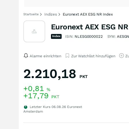
Indizes
Euronext AEX ESG NR Index
Startseite
Euronext AEX ESG NR
Index
ISIN:
NLESG0000022
SYM:
AESG
Alarme einrichten
Zur Watchlist hinzufügen
Zu
2.210,18
PKT
+0,81
%
+17,79
PKT
Letzter Kurs
06.08.26
Euronext
Amsterdam