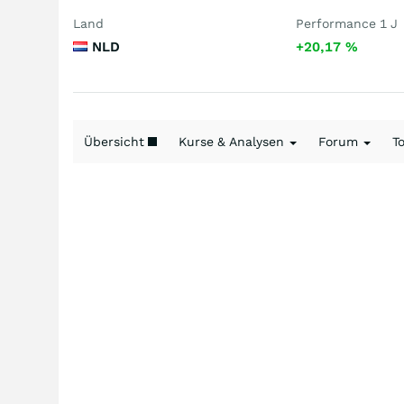
Land
Performance 1 J
NLD
+20,17
%
Übersicht
Kurse & Analysen
Forum
T