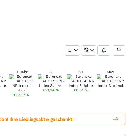
1 Jahr
3J
5J
Max
+50,14
%
+80,91
%
+20,17
%
! Ihre Lieblingsaktie geschenkt!