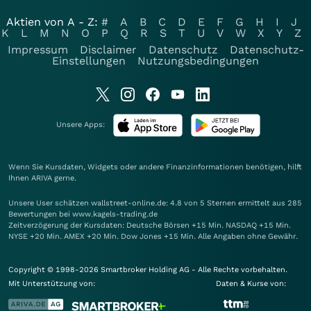
Aktien von A - Z:
#
A
B
C
D
E
F
G
H
I
J
K
L
M
N
O
P
Q
R
S
T
U
V
W
X
Y
Z
Impressum
Disclaimer
Datenschutz
Datenschutz-
Einstellungen
Nutzungsbedingungen
Unsere Apps:
Wenn Sie Kursdaten, Widgets oder andere Finanzinformationen benötigen, hilft
Ihnen
ARIVA
gerne.
Unsere User schätzen wallstreet-online.de: 4.8 von 5 Sternen ermittelt aus 285
Bewertungen bei www.kagels-trading.de
Zeitverzögerung der Kursdaten: Deutsche Börsen +15 Min. NASDAQ +15 Min.
NYSE +20 Min. AMEX +20 Min. Dow Jones +15 Min. Alle Angaben ohne Gewähr.
Copyright © 1998-2026 Smartbroker Holding AG - Alle Rechte vorbehalten.
Mit Unterstützung von:
Daten & Kurse von: