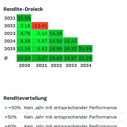
Rendite-Dreieck
2021
21.54
2022
3.18
-12.41
2023
6.79
0.10
14.39
2024
8.88
4.97
14.90
15.42
2025
11.26
8.83
16.99
18.32
21.29
Ø
10.33
0.37
15.43
16.87
21.29
2020
2021
2022
2023
2024
Renditeverteilung
> +50%
Kein Jahr mit entsprechender Performance
+50%
Kein Jahr mit entsprechender Performance
+40%
Kein Jahr mit entsprechender Performance