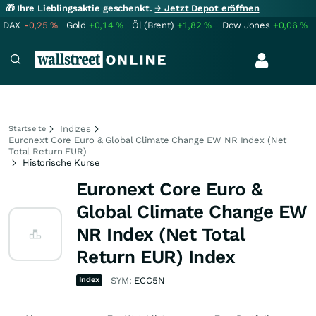
🎁 Ihre Lieblingsaktie geschenkt.
→ Jetzt Depot eröffnen
DAX
-0,25
%
Gold
+0,14
%
Öl (Brent)
+1,82
%
Dow Jones
+0,06
%
Indizes
Startseite
Euronext Core Euro & Global Climate Change EW NR Index (Net
Total Return EUR)
Historische Kurse
Euronext Core Euro &
Global Climate Change EW
NR Index (Net Total
Return EUR) Index
Index
SYM:
ECC5N