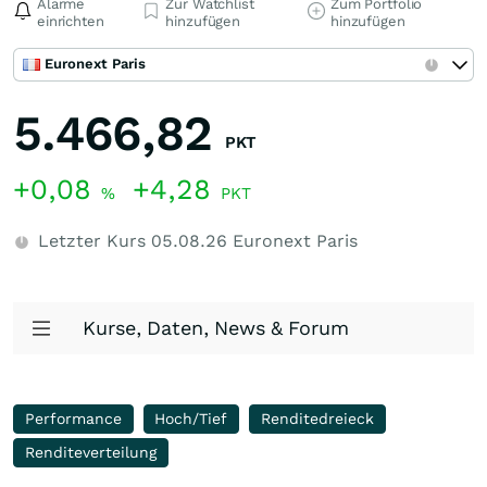
Alarme
Zur Watchlist
Zum Portfolio
einrichten
hinzufügen
hinzufügen
Euronext Paris
5.466,82
PKT
+0,08
+4,28
%
PKT
Letzter Kurs
05.08.26
Euronext Paris
Kurse, Daten, News & Forum
Performance
Hoch/Tief
Renditedreieck
Renditeverteilung