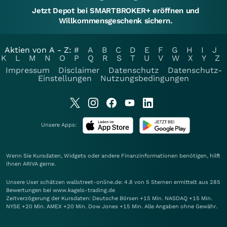
Jetzt Depot bei SMARTBROKER+ eröffnen und
Willkommensgeschenk sichern.
Aktien von A - Z:
#
A
B
C
D
E
F
G
H
I
J
K
L
M
N
O
P
Q
R
S
T
U
V
W
X
Y
Z
Impressum
Disclaimer
Datenschutz
Datenschutz-
Einstellungen
Nutzungsbedingungen
Unsere Apps:
Wenn Sie Kursdaten, Widgets oder andere Finanzinformationen benötigen, hilft
Ihnen
ARIVA
gerne.
Unsere User schätzen wallstreet-online.de: 4.8 von 5 Sternen ermittelt aus 285
Bewertungen bei www.kagels-trading.de
Zeitverzögerung der Kursdaten: Deutsche Börsen +15 Min. NASDAQ +15 Min.
NYSE +20 Min. AMEX +20 Min. Dow Jones +15 Min. Alle Angaben ohne Gewähr.