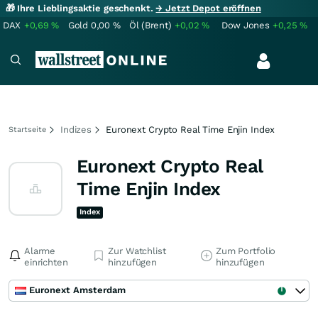
🎁 Ihre Lieblingsaktie geschenkt.
→ Jetzt Depot eröffnen
DAX
+0,69
%
Gold
0,00
%
Öl (Brent)
+0,02
%
Dow Jones
+0,25
%
Indizes
Euronext Crypto Real Time Enjin Index
Startseite
Euronext Crypto Real
Time Enjin Index
Index
Alarme
Zur Watchlist
Zum Portfolio
einrichten
hinzufügen
hinzufügen
Euronext Amsterdam