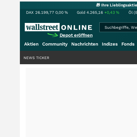
🎁 Ihre Lieblingsakt
DAX
26.199,77
0,00
%
Gold
4.265,16
+0,43
%
Öl (
Depot eröffnen
Aktien
Community
Nachrichten
Indizes
Fonds
NEWS TICKER