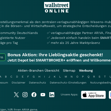
instellungsmerkmal als den zentralen verlagsunabhängigen Wissens-Hub 
 in die Börsen- und Wirtschaftswelt, um strategische Entscheidungen zu
Community Deutschlands
✅ verlagsunabhängige Partner ARIVA, Fi
gistrierte Nutzer
✅ Jederzeit einfach handeln beim
SMART
räge pro Tag
✅ mehr als 25 Jahre Marktpräsenz
Bonus Aktion:
Ihre Lieblingsaktie geschenkt!
rn
Jetzt Depot bei SMARTBROKER+ eröffnen und Willkommen
Aktien-Branchen Übersicht
Sitemap
Werbung
A
B
C
D
E
F
G
H
I
J
K
L
M
N
O
P
Q
R
S
T
essum
Disclaimer
Datenschutz
Datenschutz-Einstellungen
Nutzungsbedin
Unsere Apps:
gen, hilft Ihnen
ARIVA
gerne.