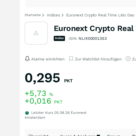
Indizes
Euronext Crypto Real Time Lido Dao
Startseite
Euronext Crypto Real
Index
ISIN:
NLIX00001353
Alarme einrichten
Zur Watchlist hinzufügen
Zu
0,295
PKT
+5,73
%
+0,016
PKT
Letzter Kurs
05.08.26
Euronext
Amsterdam