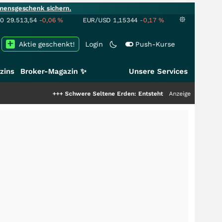
mensgeschenk sichern.
00
29.513,54
-0,06
%
EUR/USD
1,15344
-0,17
%
Aktie geschenkt!
Login
Push-Kurse
zins
Broker-Magazin ✨
Unsere Services
+++
Schwere Seltene Erden: Entsteht hier die nächste Milliarden
Anzeige