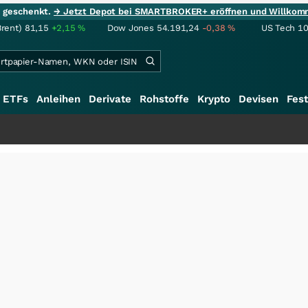
ie geschenkt.
→ Jetzt Depot bei SMARTBROKER+ eröffnen und Willkom
Brent)
81,15
+2,15
%
Dow Jones
54.191,24
-0,38
%
US Tech 1
ETFs
Anleihen
Derivate
Rohstoffe
Krypto
Devisen
Fest