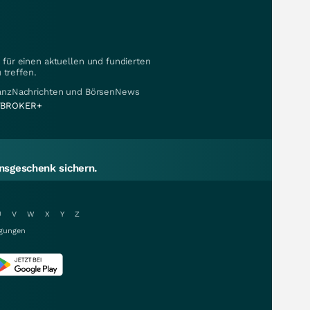
für einen aktuellen und fundierten
 treffen.
nanzNachrichten und BörsenNews
BROKER+
sgeschenk sichern.
U
V
W
X
Y
Z
gungen