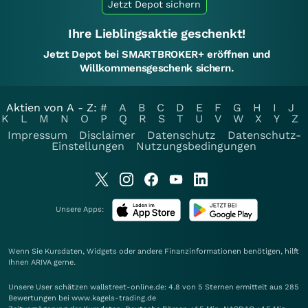
Jetzt Depot sichern
Ihre Lieblingsaktie geschenkt!
Jetzt Depot bei SMARTBROKER+ eröffnen und
Willkommensgeschenk sichern.
Aktien von A - Z:
#
A
B
C
D
E
F
G
H
I
J
K
L
M
N
O
P
Q
R
S
T
U
V
W
X
Y
Z
Impressum
Disclaimer
Datenschutz
Datenschutz-
Einstellungen
Nutzungsbedingungen
Unsere Apps:
Wenn Sie Kursdaten, Widgets oder andere Finanzinformationen benötigen, hilft
Ihnen
ARIVA
gerne.
Unsere User schätzen wallstreet-online.de: 4.8 von 5 Sternen ermittelt aus 285
Bewertungen bei www.kagels-trading.de