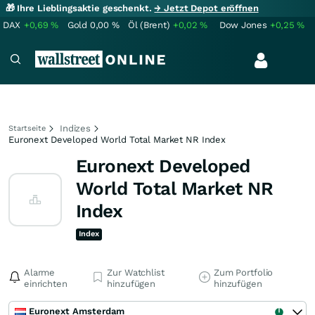
🎁 Ihre Lieblingsaktie geschenkt.
→ Jetzt Depot eröffnen
DAX
+0,69
%
Gold
0,00
%
Öl (Brent)
+0,02
%
Dow Jones
+0,25
%
Indizes
Startseite
Euronext Developed World Total Market NR Index
Euronext Developed
World Total Market NR
Index
Index
Alarme
Zur Watchlist
Zum Portfolio
einrichten
hinzufügen
hinzufügen
Euronext Amsterdam