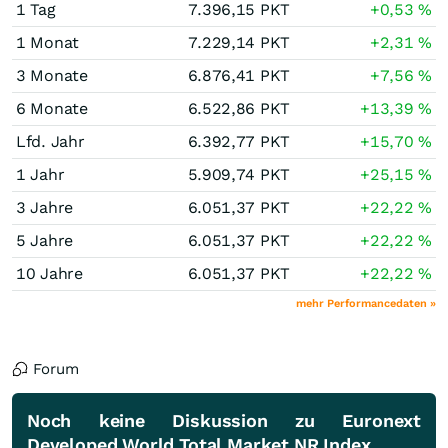
1 Tag
7.396,15
PKT
+0,53
%
1 Monat
7.229,14
PKT
+2,31
%
3 Monate
6.876,41
PKT
+7,56
%
6 Monate
6.522,86
PKT
+13,39
%
Lfd. Jahr
6.392,77
PKT
+15,70
%
1 Jahr
5.909,74
PKT
+25,15
%
3 Jahre
6.051,37
PKT
+22,22
%
5 Jahre
6.051,37
PKT
+22,22
%
10 Jahre
6.051,37
PKT
+22,22
%
mehr Performancedaten »
Forum
Noch keine Diskussion zu Euronext
Developed World Total Market NR Index