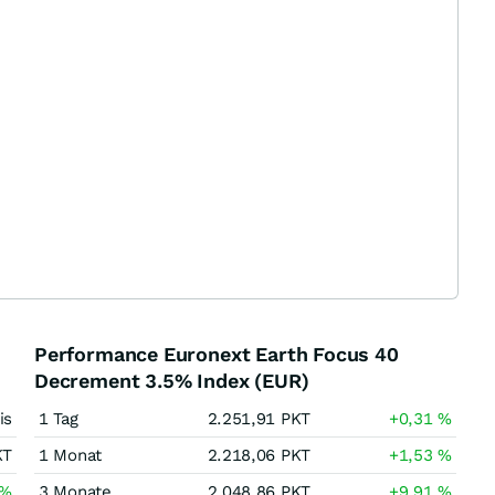
Performance Euronext Earth Focus 40
Decrement 3.5% Index (EUR)
is
1 Tag
2.251,91
PKT
+0,31
%
KT
1 Monat
2.218,06
PKT
+1,53
%
%
3 Monate
2.048,86
PKT
+9,91
%