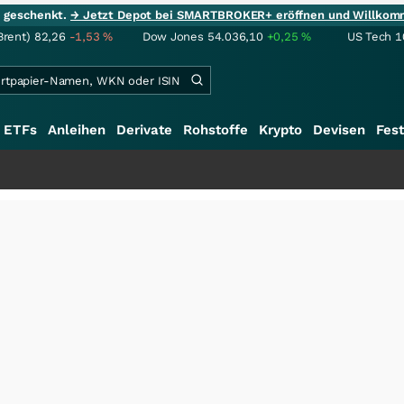
ie geschenkt.
→ Jetzt Depot bei SMARTBROKER+ eröffnen und Willkom
Brent)
82,26
-1,53
%
Dow Jones
54.036,10
+0,25
%
US Tech 1
ETFs
Anleihen
Derivate
Rohstoffe
Krypto
Devisen
Fest
+++
S