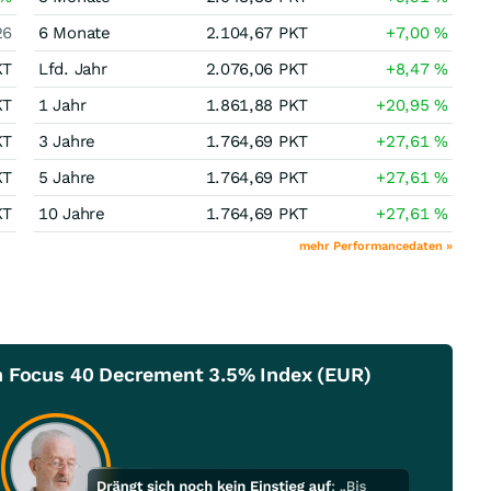
26
6 Monate
2.104,67
PKT
+7,00
%
KT
Lfd. Jahr
2.076,06
PKT
+8,47
%
KT
1 Jahr
1.861,88
PKT
+20,95
%
KT
3 Jahre
1.764,69
PKT
+27,61
%
KT
5 Jahre
1.764,69
PKT
+27,61
%
KT
10 Jahre
1.764,69
PKT
+27,61
%
mehr Performancedaten »
h Focus 40 Decrement 3.5% Index (EUR)