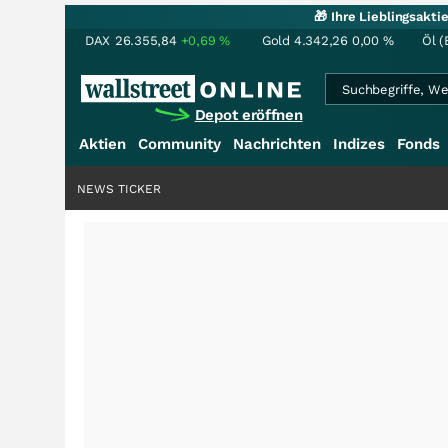
🎁 Ihre Lieblingsakt
DAX
26.355,84
+0,69
%
Gold
4.342,26
0,00
%
Öl (
Depot eröffnen
Aktien
Community
Nachrichten
Indizes
Fonds
NEWS TICKER