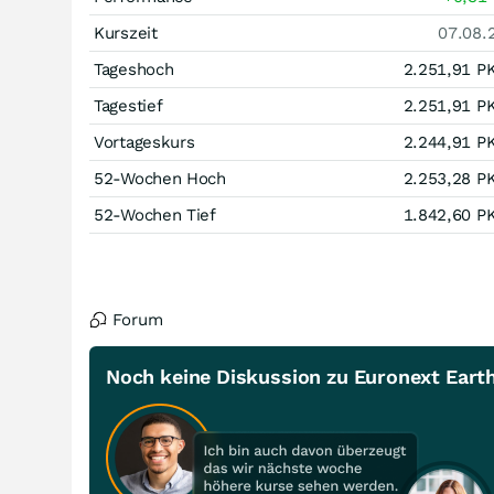
Kurszeit
07.08.
Tageshoch
2.251,91
P
Tagestief
2.251,91
P
Vortageskurs
2.244,91
P
52-Wochen Hoch
2.253,28
P
52-Wochen Tief
1.842,60
P
Forum
Noch keine Diskussion zu Euronext Eart