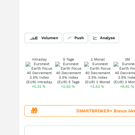
Volumen
Push
Analyse
Intraday
5 Tage
1 Monat
3M
+0,31
%
+2,63
%
+1,53
%
+9,91
%
🎁
SMARTBROKER+ Bonus Aktion