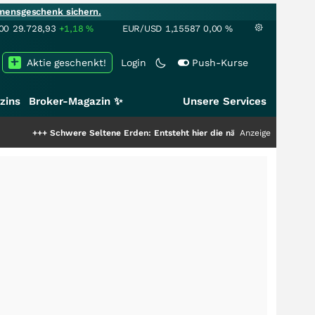
mensgeschenk sichern.
00
29.728,93
+1,18
%
EUR/USD
1,15587
0,00
%
Aktie geschenkt!
Login
Push-Kurse
zins
Broker-Magazin ✨
Unsere Services
chwere Seltene Erden: Entsteht hier die nächste Milliardenstory?
Anzeige
+++