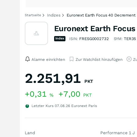
Indizes
Euronext Earth Focus 40 Decrement 
Startseite
Euronext Earth Focus
Index
ISIN:
FRESG0002732
SYM:
TER35
Alarme einrichten
Zur Watchlist hinzufügen
Zu
2.251,91
PKT
+0,31
+7,00
%
PKT
Letzter Kurs
07.08.26
Euronext Paris
Land
Performance 1 J