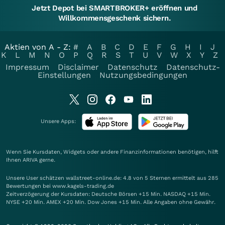
Jetzt Depot bei SMARTBROKER+ eröffnen und
Willkommensgeschenk sichern.
Aktien von A - Z:
#
A
B
C
D
E
F
G
H
I
J
K
L
M
N
O
P
Q
R
S
T
U
V
W
X
Y
Z
Impressum
Disclaimer
Datenschutz
Datenschutz-
Einstellungen
Nutzungsbedingungen
Unsere Apps:
Wenn Sie Kursdaten, Widgets oder andere Finanzinformationen benötigen, hilft
Ihnen
ARIVA
gerne.
Unsere User schätzen wallstreet-online.de: 4.8 von 5 Sternen ermittelt aus 285
Bewertungen bei www.kagels-trading.de
Zeitverzögerung der Kursdaten: Deutsche Börsen +15 Min. NASDAQ +15 Min.
NYSE +20 Min. AMEX +20 Min. Dow Jones +15 Min. Alle Angaben ohne Gewähr.