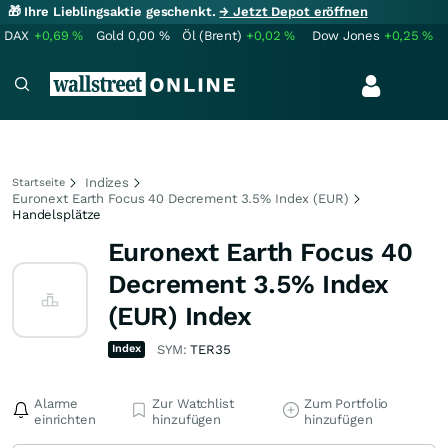
🎁 Ihre Lieblingsaktie geschenkt.
→ Jetzt Depot eröffnen
DAX
+0,69
%
Gold
0,00
%
Öl (Brent)
+0,02
%
Dow Jones
+0,25
%
Indizes
Startseite
Euronext Earth Focus 40 Decrement 3.5% Index (EUR)
Handelsplätze
Euronext Earth Focus 40
Decrement 3.5% Index
(EUR) Index
Index
SYM:
TER35
Alarme
Zur Watchlist
Zum Portfolio
einrichten
hinzufügen
hinzufügen