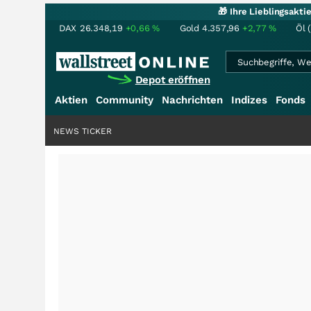
🎁 Ihre Lieblingsakt
DAX
26.348,19
+0,66
%
Gold
4.357,96
+2,77
%
Öl 
Depot eröffnen
Aktien
Community
Nachrichten
Indizes
Fonds
NEWS TICKER