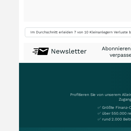
Im Durchschnitt erleiden 7 von 10 Kleinanlegern Verluste b
Abonnieren
Newsletter
verpasse
Profitieren Sie von unserem Alle
Zugang
✅ Größte Finanz-
✅ über 550.000 re
✅ rund 2.000 Beit