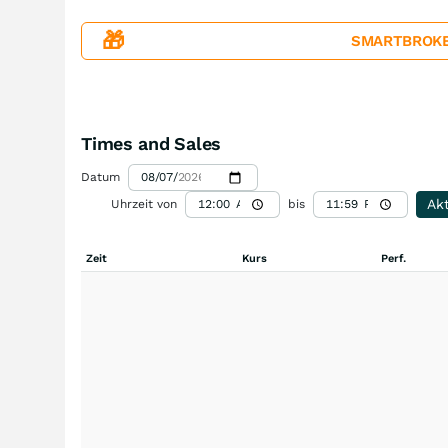
🎁
SMARTBROKER+
Times and Sales
Datum
Akt
Uhrzeit von
bis
Zeit
Kurs
Perf.