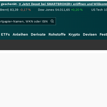
ie geschenkt.
→ Jetzt Depot bei SMARTBROKER+ eröffnen und Willkom
(Brent)
83,39
-0,17
%
Dow Jones
54.011,65
+0,20
%
US Tech 1
ETFs
Anleihen
Derivate
Rohstoffe
Krypto
Devisen
Fest