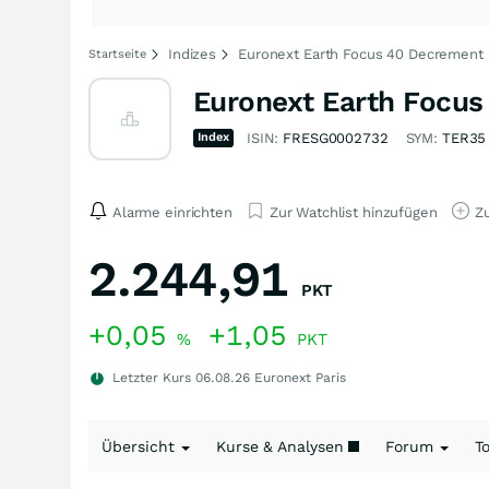
Indizes
Euronext Earth Focus 40 Decrement 
Startseite
Euronext Earth Focus
Index
ISIN:
FRESG0002732
SYM:
TER35
Alarme einrichten
Zur Watchlist hinzufügen
Zu
2.244,91
PKT
+0,05
+1,05
%
PKT
Letzter Kurs
06.08.26
Euronext Paris
Übersicht
Kurse & Analysen
Forum
T