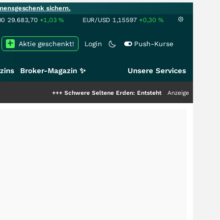
mensgeschenk sichern.
00
29.683,70
+1,03
%
EUR/USD
1,15597
+0,30
%
Aktie geschenkt!
Login
Push-Kurse
zins
Broker-Magazin ✨
Unsere Services
+++
Schwere Seltene Erden: Entsteht hier die nächste Milliarde
Anzeige