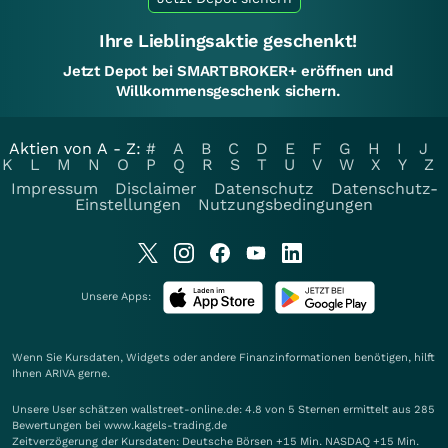
Ihre Lieblingsaktie geschenkt!
Jetzt Depot bei SMARTBROKER+ eröffnen und
Willkommensgeschenk sichern.
Aktien von A - Z:
#
A
B
C
D
E
F
G
H
I
J
K
L
M
N
O
P
Q
R
S
T
U
V
W
X
Y
Z
Impressum
Disclaimer
Datenschutz
Datenschutz-
Einstellungen
Nutzungsbedingungen
Unsere Apps:
Wenn Sie Kursdaten, Widgets oder andere Finanzinformationen benötigen, hilft
Ihnen
ARIVA
gerne.
Unsere User schätzen wallstreet-online.de: 4.8 von 5 Sternen ermittelt aus 285
Bewertungen bei www.kagels-trading.de
Zeitverzögerung der Kursdaten: Deutsche Börsen +15 Min. NASDAQ +15 Min.