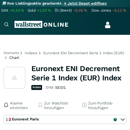
🎁 Ihre Lieblingsaktie geschenkt.
→ Jetzt Depot eröffnen
DAX
+0,10
%
Gold
+1,03
%
Öl (Brent)
-0,35
%
Dow Jones
-0,11
%
Indizes
Euronext ENI Decrement Serie 1 Index (EUR)
Startseite
Chart
Euronext ENI Decrement
Serie 1 Index (EUR) Index
Index
SYM:
SEID1
Alarme
Zur Watchlist
Zum Portfolio
einrichten
hinzufügen
hinzufügen
Euronext Paris