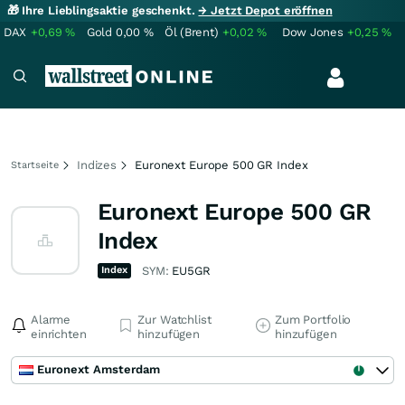
🎁 Ihre Lieblingsaktie geschenkt.
→ Jetzt Depot eröffnen
DAX
+0,69
%
Gold
0,00
%
Öl (Brent)
+0,02
%
Dow Jones
+0,25
%
Indizes
Euronext Europe 500 GR Index
Startseite
Euronext Europe 500 GR
Index
Index
SYM:
EU5GR
Alarme
Zur Watchlist
Zum Portfolio
einrichten
hinzufügen
hinzufügen
Euronext Amsterdam