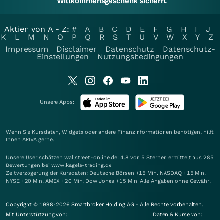
Willkommensgeschenk sichern.
Aktien von A - Z:
#
A
B
C
D
E
F
G
H
I
J
K
L
M
N
O
P
Q
R
S
T
U
V
W
X
Y
Z
Impressum
Disclaimer
Datenschutz
Datenschutz-
Einstellungen
Nutzungsbedingungen
Unsere Apps:
Wenn Sie Kursdaten, Widgets oder andere Finanzinformationen benötigen, hilft
Ihnen
ARIVA
gerne.
Unsere User schätzen wallstreet-online.de: 4.8 von 5 Sternen ermittelt aus 285
Bewertungen bei www.kagels-trading.de
Zeitverzögerung der Kursdaten: Deutsche Börsen +15 Min. NASDAQ +15 Min.
NYSE +20 Min. AMEX +20 Min. Dow Jones +15 Min. Alle Angaben ohne Gewähr.
Copyright © 1998-2026 Smartbroker Holding AG - Alle Rechte vorbehalten.
Mit Unterstützung von:
Daten & Kurse von: