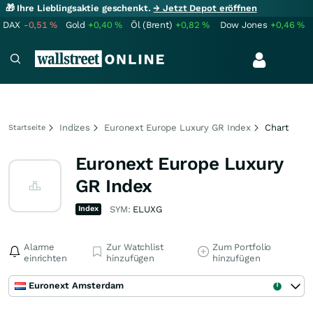
🎁 Ihre Lieblingsaktie geschenkt.
→ Jetzt Depot eröffnen
DAX
-0,51
%
Gold
+0,40
%
Öl (Brent)
+0,82
%
Dow Jones
+0,46
%
Indizes
Euronext Europe Luxury GR Index
Chart
Startseite
Euronext Europe Luxury
GR Index
Index
SYM:
ELUXG
Alarme
Zur Watchlist
Zum Portfolio
einrichten
hinzufügen
hinzufügen
Euronext Amsterdam