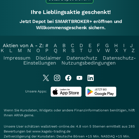
Ihre Lieblingsaktie geschenkt!
Jetzt Depot bei SMARTBROKER+ eröffnen und
Willkommensgeschenk sichern.
Aktien von A - Z:
#
A
B
C
D
E
F
G
H
I
J
K
L
M
N
O
P
Q
R
S
T
U
V
W
X
Y
Z
Impressum
Disclaimer
Datenschutz
Datenschutz-
Einstellungen
Nutzungsbedingungen
Unsere Apps:
Wenn Sie Kursdaten, Widgets oder andere Finanzinformationen benötigen, hilft
Ihnen
ARIVA
gerne.
Unsere User schätzen wallstreet-online.de: 4.8 von 5 Sternen ermittelt aus 285
Bewertungen bei www.kagels-trading.de
Zeitverzögerung der Kursdaten: Deutsche Börsen +15 Min. NASDAQ +15 Min.