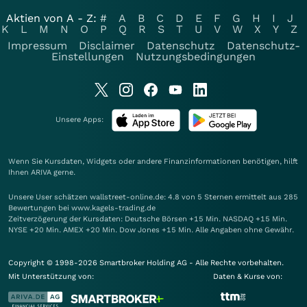
Aktien von A - Z:
#
A
B
C
D
E
F
G
H
I
J
K
L
M
N
O
P
Q
R
S
T
U
V
W
X
Y
Z
Impressum
Disclaimer
Datenschutz
Datenschutz-
Einstellungen
Nutzungsbedingungen
Unsere Apps:
Wenn Sie Kursdaten, Widgets oder andere Finanzinformationen benötigen, hilft
Ihnen
ARIVA
gerne.
Unsere User schätzen wallstreet-online.de: 4.8 von 5 Sternen ermittelt aus 285
Bewertungen bei www.kagels-trading.de
Zeitverzögerung der Kursdaten: Deutsche Börsen +15 Min. NASDAQ +15 Min.
NYSE +20 Min. AMEX +20 Min. Dow Jones +15 Min. Alle Angaben ohne Gewähr.
Copyright © 1998-2026 Smartbroker Holding AG - Alle Rechte vorbehalten.
Mit Unterstützung von:
Daten & Kurse von: