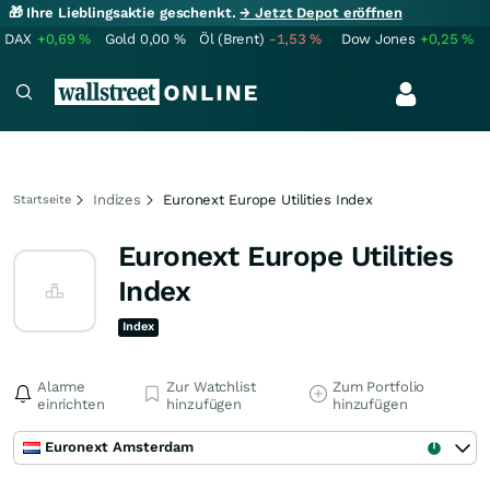
🎁 Ihre Lieblingsaktie geschenkt.
→ Jetzt Depot eröffnen
DAX
+0,69
%
Gold
0,00
%
Öl (Brent)
-1,53
%
Dow Jones
+0,25
%
Indizes
Euronext Europe Utilities Index
Startseite
Euronext Europe Utilities
Index
Index
Alarme
Zur Watchlist
Zum Portfolio
einrichten
hinzufügen
hinzufügen
Euronext Amsterdam