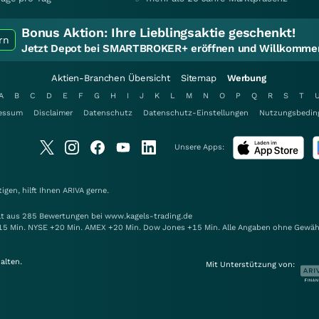
Bonus Aktion:
Ihre Lieblingsaktie geschenkt!
rn
Jetzt Depot bei SMARTBROKER+ eröffnen und Willkommen
Aktien-Branchen Übersicht
Sitemap
Werbung
A
B
C
D
E
F
G
H
I
J
K
L
M
N
O
P
Q
R
S
T
essum
Disclaimer
Datenschutz
Datenschutz-Einstellungen
Nutzungsbedin
Unsere Apps:
gen, hilft Ihnen
ARIVA
gerne.
elt aus 285 Bewertungen bei www.kagels-trading.de
15 Min. NYSE +20 Min. AMEX +20 Min. Dow Jones +15 Min. Alle Angaben ohne Gewäh
alten.
Mit Unterstützung von: