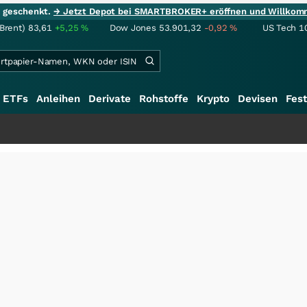
ie geschenkt.
→ Jetzt Depot bei SMARTBROKER+ eröffnen und Willkom
(Brent)
83,61
+5,25
%
Dow Jones
53.901,32
-0,92
%
US Tech 1
ETFs
Anleihen
Derivate
Rohstoffe
Krypto
Devisen
Fest