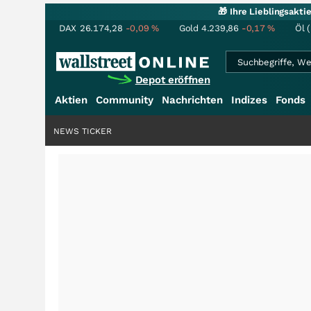
🎁 Ihre Lieblingsakt
DAX
26.174,28
-0,09
%
Gold
4.239,86
-0,17
%
Öl 
Depot eröffnen
Aktien
Community
Nachrichten
Indizes
Fonds
NEWS TICKER