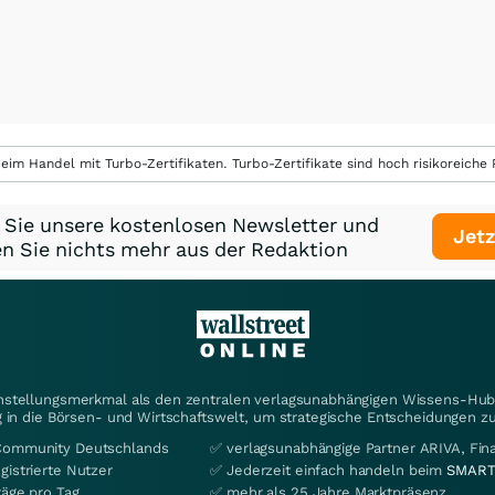
eim Handel mit Turbo-Zertifikaten. Turbo-Zertifikate sind hoch risikoreiche P
 Sie unsere kostenlosen Newsletter und
Jetz
n Sie nichts mehr aus der Redaktion
instellungsmerkmal als den zentralen verlagsunabhängigen Wissens-Hub 
 in die Börsen- und Wirtschaftswelt, um strategische Entscheidungen zu
Community Deutschlands
✅ verlagsunabhängige Partner ARIVA, Fi
gistrierte Nutzer
✅ Jederzeit einfach handeln beim
SMART
räge pro Tag
✅ mehr als 25 Jahre Marktpräsenz