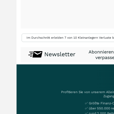
Im Durchschnitt erleiden 7 von 10 Kleinanlegern Verluste b
Abonnieren
Newsletter
verpasse
Profitieren Sie von unserem Alle
Zugang
✅ Größte Finanz-
✅ über 550.000 re
✅ rund 2.000 Beit