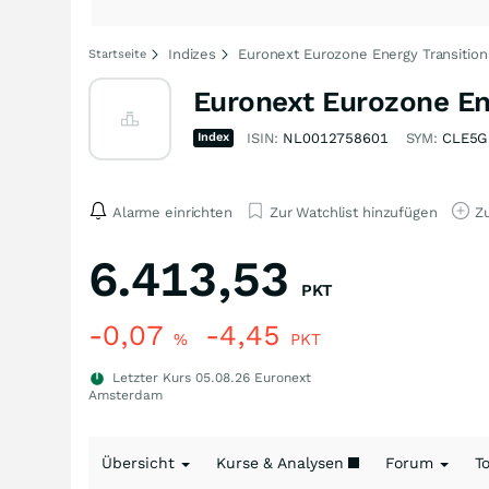
Indizes
Euronext Eurozone Energy Transitio
Startseite
Euronext Eurozone En
Index
ISIN:
NL0012758601
SYM:
CLE5G
Alarme einrichten
Zur Watchlist hinzufügen
Zu
6.413,53
PKT
-0,07
-4,45
%
PKT
Letzter Kurs
05.08.26
Euronext
Amsterdam
Übersicht
Kurse & Analysen
Forum
T