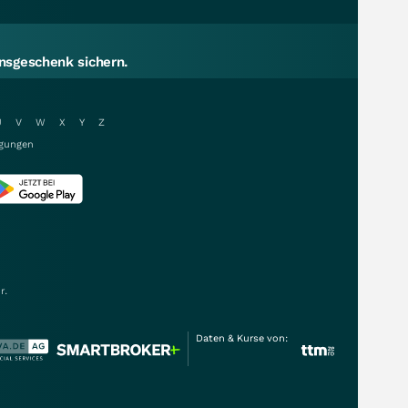
sgeschenk sichern.
U
V
W
X
Y
Z
gungen
r.
Daten & Kurse von: