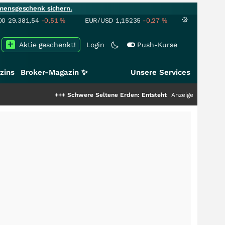
mensgeschenk sichern.
00
29.381,54
-0,51
%
EUR/USD
1,15235
-0,27
%
Aktie geschenkt!
Login
Push-Kurse
zins
Broker-Magazin ✨
Unsere Services
+++
Schwere Seltene Erden: Entsteht hier die nächste Milliarden
Anzeige