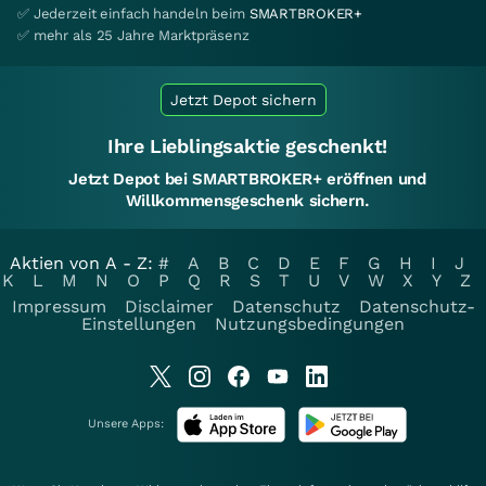
✅ Jederzeit einfach handeln beim
SMARTBROKER+
✅ mehr als 25 Jahre Marktpräsenz
Jetzt Depot sichern
Ihre Lieblingsaktie geschenkt!
Jetzt Depot bei SMARTBROKER+ eröffnen und
Willkommensgeschenk sichern.
Aktien von A - Z:
#
A
B
C
D
E
F
G
H
I
J
K
L
M
N
O
P
Q
R
S
T
U
V
W
X
Y
Z
Impressum
Disclaimer
Datenschutz
Datenschutz-
Einstellungen
Nutzungsbedingungen
Unsere Apps: