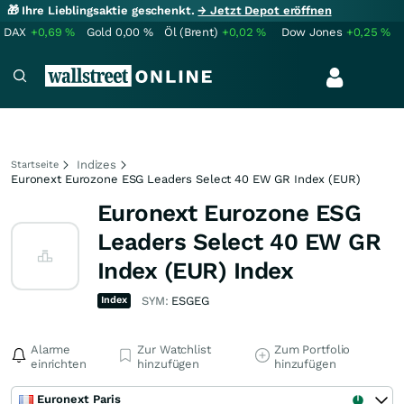
🎁 Ihre Lieblingsaktie geschenkt.
→ Jetzt Depot eröffnen
DAX
+0,69
%
Gold
0,00
%
Öl (Brent)
+0,02
%
Dow Jones
+0,25
%
Indizes
Startseite
Euronext Eurozone ESG Leaders Select 40 EW GR Index (EUR)
Euronext Eurozone ESG
Leaders Select 40 EW GR
Index (EUR) Index
Index
SYM:
ESGEG
Alarme
Zur Watchlist
Zum Portfolio
einrichten
hinzufügen
hinzufügen
Euronext Paris