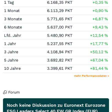
1 Tag
6.168,35
PKT
+0,35
%
1 Monat
6.113,29
PKT
+0,90
%
3 Monate
5.771,65
PKT
+6,87
%
6 Monate
5.637,00
PKT
+9,43
%
Lfd. Jahr
5.480,90
PKT
+12,54
%
1 Jahr
5.237,55
PKT
+17,77
%
3 Jahre
4.108,94
PKT
+50,12
%
5 Jahre
3.692,82
PKT
+67,04
%
10 Jahre
3.399,61
PKT
+81,44
%
mehr Performancedaten »
Forum
Noch keine Diskussion zu Euronext Eurozone
ESG Leaders Select 40 EW GR Index (EUR)